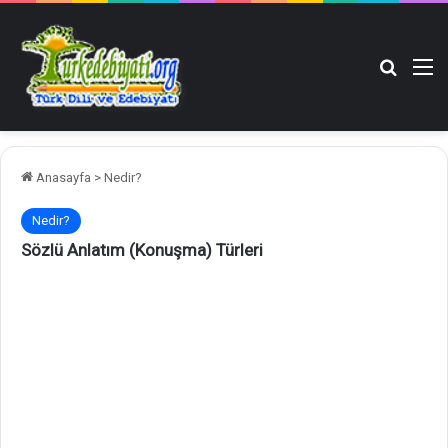
Arama y
M
Anasayfa
>
Nedir?
Nedir?
Sözlü Anlatım (Konuşma) Türleri