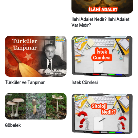
n
e
k
İlahi Adalet Nedir? İlahi Adalet
l
Var Mıdır?
e
r
i
İstek Cümlesi
Türküler ve Tanpınar
Göbelek