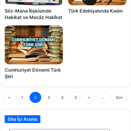
Söz-Mana İlişkisinde
Türk Edebiyatında Kadın
Hakikat ve Mecâz Hakîkat
Cumhuriyet Dönemi Türk
Şiiri
«
1
2
3
4
5
»
...
Son
Site İçi Arama