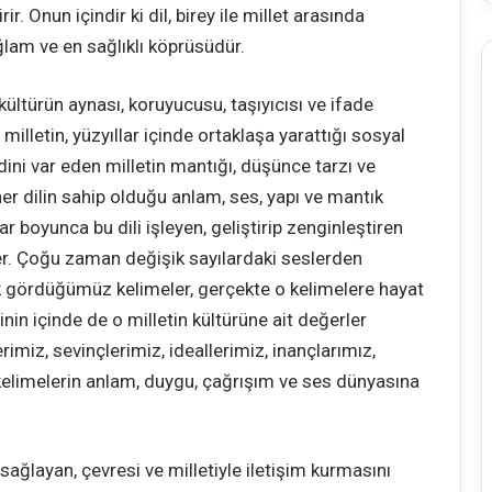
ir. Onun içindir ki dil, birey ile millet arasında
ğlam ve en sağlıklı köprüsüdür.
 kültürün aynası, koruyucusu, taşıyıcısı ve ifade
milletin, yüzyıllar içinde ortaklaşa yarattığı sosyal
ndini var eden milletin mantığı, düşünce tarzı ve
, her dilin sahip olduğu anlam, ses, yapı ve mantık
lar boyunca bu dili işleyen, geliştirip zenginleştiren
ükler. Çoğu zaman değişik sayılardaki seslerden
rak gördüğümüz kelimeler, gerçekte o kelimelere hayat
inin içinde de o milletin kültürüne ait değerler
erimiz, sevinçlerimiz, ideallerimiz, inançlarımız,
limelerin anlam, duygu, çağrışım ve ses dünyasına
 sağlayan, çevresi ve milletiyle iletişim kurmasını