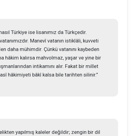
nasıl Türkiye ise lisanımız da Türkçedir.
anımızdır. Manevî vatanın istiklâli, kuvveti
inden daha mühimdir. Çünkü vatanını kaybeden
ına hâkim kalırsa mahvolmaz, yaşar ve yine bir
düşmanlarından intikamını alır. Fakat bir millet
sî hâkimiyeti bâkî kalsa bile tarihten silinir.”
elikten yapılmış kaleler değildir; zengin bir dil