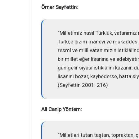
Ömer Seyfettin:
“Milletimiz nasıl Türklük, vatanımız 
Türkçe bizim manevî ve mukaddes vat
resmî ve millî vatanımızın istiklâl
bir millet eğer lisanına ve edebiyat
gün gelir siyasî istiklâlini kazanır, 
lisanını bozar, kaybederse, hatta siya
(Seyfettin 2001: 216)
Ali Canip Yöntem:
“Milletleri tutan taştan, topraktan, ç