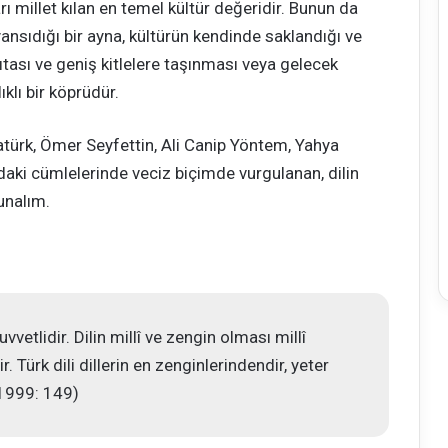
ı millet kılan en temel kültür değeridir. Bunun da
yansıdığı bir ayna, kültürün kendinde saklandığı ve
tası ve geniş kitlelere taşınması veya gelecek
klı bir köprüdür.
ürk, Ömer Seyfettin, Ali Canip Yöntem, Yahya
aki cümlelerinde veciz biçimde vurgulanan, dilin
unalım.
uvvetlidir. Dilin millî ve zengin olması millî
. Türk dili dillerin en zenginlerindendir, yeter
k 1999: 149)