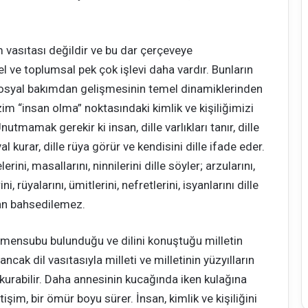
im vasıtası değildir ve bu dar çerçeveye
 ve toplumsal pek çok işlevi daha vardır. Bunların
osyal bakımdan gelişmesinin temel dinamiklerinden
bizim “insan olma” noktasındaki kimlik ve kişiliğimizi
nutmamak gerekir ki insan, dille varlıkları tanır, dille
yal kurar, dille rüya görür ve kendisini dille ifade eder.
erini, masallarını, ninnilerini dille söyler; arzularını,
ini, rüyalarını, ümitlerini, nefretlerini, isyanlarını dille
dan bahsedilemez.
ı, mensubu bulunduğu ve dilini konuştuğu milletin
ancak dil vasıtasıyla milleti ve milletinin yüzyılların
m kurabilir. Daha annesinin kucağında iken kulağına
tişim, bir ömür boyu sürer. İnsan, kimlik ve kişiliğini