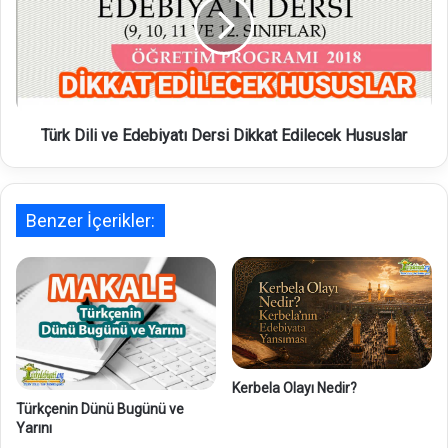
d
k
e
D
b
i
i
l
y
i
a
v
t
Türk Dili ve Edebiyatı Dersi Dikkat Edilecek Hususlar
e
A
E
k
d
ı
e
m
Benzer İçerikler:
b
l
i
a
y
r
a
ı
t
,
ı
Ö
D
z
e
e
r
Kerbela Olayı Nedir?
l
s
Türkçenin Dünü Bugünü ve
l
Yarını
i