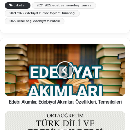
Etiketler
2021 2022 edebiyat senebaşı zümre
2021 2022 edebiyat zümre toplantı tunanağı
2022 sene başı edebiyat zümresi
E
d
e
b
i
A
k
ı
m
Edebi Akımlar, Edebiyat Akımları, Özellikleri, Temsilcileri
l
a
r
T
,
ü
E
r