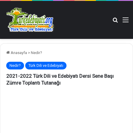
Arama y
M
Anasayfa
>
Nedir?
Nedir?
Türk Dili ve Edebiyatı
2021-2022 Türk Dili ve Edebiyatı Dersi Sene Başı
Zümre Toplantı Tutanağı