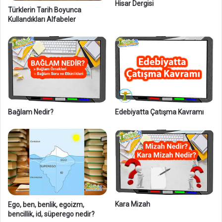
Hisar Dergisi
e
Türklerin Tarih Boyunca
Kullandıkları Alfabeler
l
l
i
k
l
e
r
i
,
Bağlam Nedir?
Edebiyatta Çatışma Kavramı
Ö
r
n
e
k
l
e
r
i
Kara Mizah
Ego, ben, benlik, egoizm,
bencillik, id, süperego nedir?