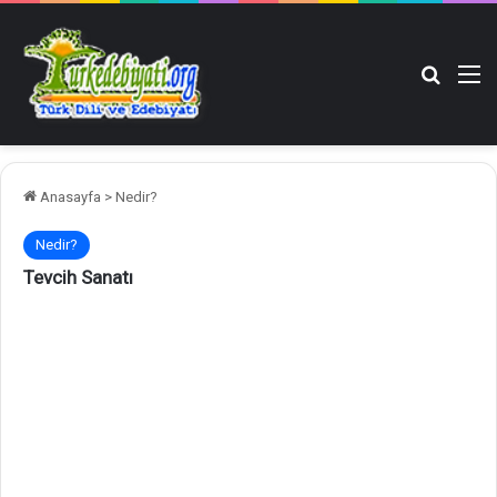
Arama y
M
Anasayfa
>
Nedir?
Nedir?
Tevcih Sanatı