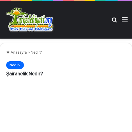
Arama y
M
Anasayfa
>
Nedir?
Nedir?
Şairanelik Nedir?