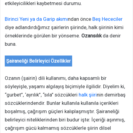
etkileyicilikleri kaybetmesi durumu.
Birinci Yeni ya da Garip akımı
ndan önce
Beş Hececiler
diye adlandırdığımız şairlerin şiirinde, halk şiirinin kimi
örneklerinde görülen bir yönseme.
Ozansılık
da denir
buna.
Şairaneliği Belirleyici Özellikler
Ozanın (şairin) dili kullanımı, daha kapsamlı bir
söyleyişle, yaşamı algılayış biçimiyle ilgilidir. Diyelim ki,
“gurbet”, ‘ayrılık”, “sıla” sözcükleri
halk şiiri
nin demirbaş
sözcüklerindendir. Bunlar kullanıla kullanıla içerikleri
boşalmış, çağrışım güçleri kalıplaşmıştır. Şairaneliği
belirleyici niteliklerinden biri budur işte: İçeriği aşınmış,
çağrışım gücü kalmamış sözcüklerle şiirin dilsel