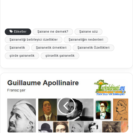
Etiketler
Şairane ne demek?
Şairane söz
Şairaneliği belirleyici özellikler
Şairaneliğin nedenleri
Şairanelik
Şairanelik örnekleri
Şairanelik Özellikleri
şiirde şairanelik
şiirsellik şairanelik
G
u
i
l
l
a
u
m
e