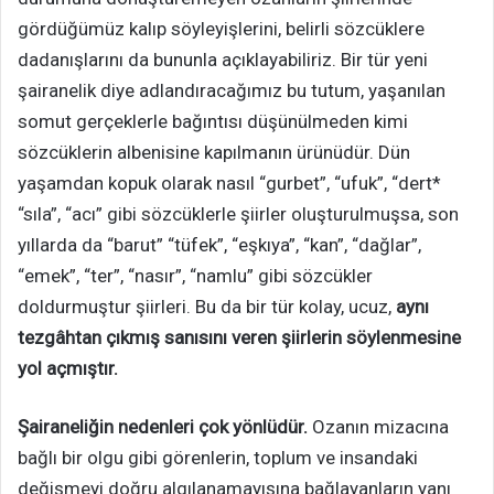
gördüğümüz kalıp söyleyişlerini, belirli sözcüklere
dadanışlarını da bununla açıklayabiliriz. Bir tür yeni
şairanelik diye adlandıracağımız bu tutum, yaşanılan
somut gerçeklerle bağıntısı düşünülmeden kimi
sözcüklerin albenisine kapılmanın ürünüdür. Dün
yaşamdan kopuk olarak nasıl “gurbet”, “ufuk”, “dert*
“sıla”, “acı” gibi sözcüklerle şiirler oluşturulmuşsa, son
yıllarda da “barut” “tüfek”, “eşkıya”, “kan”, “dağlar”,
“emek”, “ter”, “nasır”, “namlu” gibi sözcükler
doldurmuştur şiirleri. Bu da bir tür kolay, ucuz,
aynı
tezgâhtan çıkmış sanısını veren şiirlerin söylenmesine
yol açmıştır.
Şairaneliğin nedenleri çok yönlüdür.
Ozanın mizacına
bağlı bir olgu gibi görenlerin, toplum ve insandaki
değişmeyi doğru algılanamayışına bağlayanların yanı