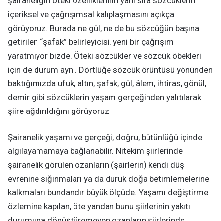
şairaneliğin öteki özelliklerinin yanı sıra sözcüklerin
içeriksel ve çağrışımsal kalıplaşmasını açıkça
görüyoruz. Burada ne gül, ne de bu sözcüğün başına
getirilen “şafak” belirleyicisi, yeni bir çağrışım
yaratmıyor bizde. Öteki sözcükler ve sözcük öbekleri
için de durum aynı. Dörtlüğe sözcük örüntüsü yönünden
baktığımızda ufuk, altın, şafak, gül, âlem, ihtiras, gönül,
demir gibi sözcüklerin yaşam gerçeğinden yalıtılarak
şiire ağdırıldığını görüyoruz.
Şairanelik yaşamı ve gerçeği, doğru, bütünlüğü içinde
algılayamamaya bağlanabilir. Nitekim şiirlerinde
şairanelik görülen ozanların (şairlerin) kendi düş
evrenine sığınmaları ya da duruk doğa betimlemelerine
kalkmaları bundandır büyük ölçüde. Yaşamı değiştirme
özlemine kapılan, öte yandan bunu şiirlerinin yakıtı
durumuna dönüştüremeyen ozanların şiirlerinde