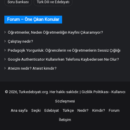
Soru Bankası
Türk Dili ve Edebiyatı
Forum – Öne Çıkan Konular
Öğretmenler, Neden Öğretmenliğin Keyfini Çıkaramıyor?
Çalıştay nedir?
Pedagojik Yorgunluk: Öğrencilerin ve Öğretmenlerin Sessiz Çığlığı
Google Authenticator Kullanırken Telefonu Kaybedersen Ne Olur?
Ateizm nedir? Ateist kimdir?
© 2026,
Turkedebiyati.org
. Her hakkı saklıdır. |
Gizlilik Politikası - Kullanıcı
Sözleşmesi
Ana sayfa
Seçki
Edebiyat
Türkçe
Nedir?
Kimdir?
Forum
İletişim