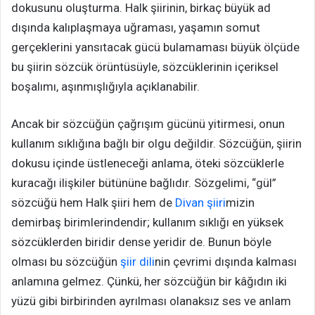
dokusunu oluşturma. Halk şiirinin, birkaç büyük ad
dışında kalıplaşmaya uğraması, yaşamın somut
gerçeklerini yansıtacak gücü bulamaması büyük ölçüde
bu şiirin sözcük örüntüsüyle, sözcüklerinin içeriksel
boşalımı, aşınmışlığıyla açıklanabilir.
Ancak bir sözcüğün çağrışım gücünü yitirmesi, onun
kullanım sıklığına bağlı bir olgu değildir. Sözcüğün, şiirin
dokusu içinde üstleneceği anlama, öteki sözcüklerle
kuracağı ilişkiler bütününe bağlıdır. Sözgelimi, “gül”
sözcüğü hem Halk şiiri hem de
Divan şiiri
mizin
demirbaş birimlerindendir; kullanım sıklığı en yüksek
sözcüklerden biridir dense yeridir de. Bunun böyle
olması bu sözcüğün
şiir dili
nin çevrimi dışında kalması
anlamına gelmez. Çünkü, her sözcüğün bir kâğıdın iki
yüzü gibi birbirinden ayrılması olanaksız ses ve anlam