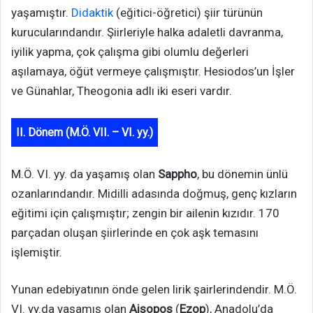
yaşamıştır.
Didaktik
(eğitici-öğretici) şiir türünün
kurucularındandır. Şiirleriyle halka adaletli davranma,
iyilik yapma, çok çalışma gibi olumlu değerleri
aşılamaya, öğüt vermeye çalışmıştır. Hesiodos’un İşler
ve Günahlar, Theogonia adlı iki eseri vardır.
II. Dönem (M.Ö. VII. – VI. yy.)
M.Ö. VI. yy. da yaşamış olan
Sappho
, bu dönemin ünlü
ozanlarındandır. Midilli adasında doğmuş, genç kızların
eğitimi için çalışmıştır; zengin bir ailenin kızıdır. 170
parçadan oluşan şiirlerinde en çok aşk temasını
işlemiştir.
Yunan edebiyatının önde gelen lirik şairlerindendir. M.Ö.
VI. yy.da yaşamış olan
Aisopos
(
Ezop
), Anadolu’da