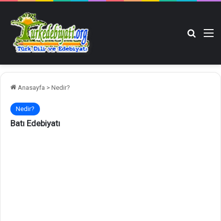
Arama y
M
Anasayfa
>
Nedir?
Nedir?
Batı Edebiyatı