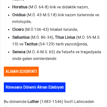
Horatius
(M.Ö. 64-8) lirik ve didaktik nazım,
Ovidius
(M.Ö. 43-M.S.18) lirik nazım türlerinde ve
mitolojide,
Cicero
(M.Ö.106-43) hitabet türünde,
Sallustius
(M.Ö. 86-34),
Titus Livius
(M.Ö. 59-M.S.
19) ve
Tacitus
(54-129) tarih yazıcılığında,
Seneca
(M.Ö. 4-M.S. 65) da felsefe ve tragedyada
önde gelen isimlerdendir.
ALMAN EDEBİYATI
Rönesans Dönemi Alman Edebiyatı
Bu dönemde
Luther
(1483-1546) İncil’i Latinceden