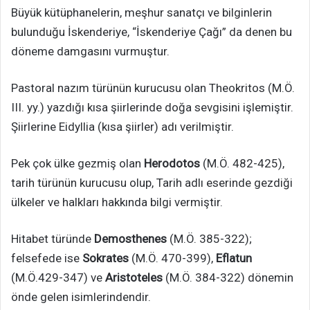
Büyük kütüphanelerin, meşhur sanatçı ve bilginlerin
bulunduğu İskenderiye, “İskenderiye Çağı” da denen bu
döneme damgasını vurmuştur.
Pastoral nazım türünün kurucusu olan Theokritos (M.Ö.
III. yy.) yazdığı kısa şiirlerinde doğa sevgisini işlemiştir.
Şiirlerine Eidyllia (kısa şiirler) adı verilmiştir.
Pek çok ülke gezmiş olan
Herodotos
(M.Ö. 482-425),
tarih türünün kurucusu olup, Tarih adlı eserinde gezdiği
ülkeler ve halkları hakkında bilgi vermiştir.
Hitabet türünde
Demosthenes
(M.Ö. 385-322);
felsefede ise
Sokrates
(M.Ö. 470-399),
Eflatun
(M.Ö.429-347) ve
Aristoteles
(M.Ö. 384-322) dönemin
önde gelen isimlerindendir.