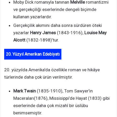
Moby Dick romanıyla tanınan
Melville
romantizmi
ve gerçekçiliği eserlerinde dengeli biçimde
kullanan yazarlardır.
Gerçekçilik akımını daha sonra sürdüren öteki
yazarlar
Hanry James
(1843-1916),
Louise May
Alcott
(1832-1898)’tur.
20. Yüzyıl Amerikan Edebiyatı
20. yüzyılda Amerika’da özellikle roman ve hikâye
türlerinde daha çok ürün verilmiştir.
Mark Twain
(1835-1910), Tom Sawyer’in
Maceraları(1876), Missisippi’de Hayat (1833) gibi
eserlerinde daha çok mizahî bir üslûbu
benimsemiştir.