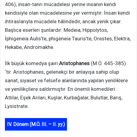
406), insan-tanrı mücadelesi yerine insanın kendi
kendisiyle olan mücadelesine yer vermiştir. İnsan kendi
ihtiraslarıyla mücadele hâlindedir, ancak yenik çıkar.
Başlıca eserleri şunlardır: Medeia, Hippolytos,
İphigeneia Aulis’te, phigeneia Tauris’te, Orestes, Elektra,
Hekabe, Andromakhe.
İlk büyük komedya şairi
Aristophanes
(M.Ö. 445-385)
‘tir. Aristophanes, gelenekçi bir anlayışa sahip olup
sanat, siyaset ve felsefe alanlarında yapılan yeniliklere
ve yenilikçilere saldırmıştır. En önemli komedileri :
Atlılar, Eşek Arıları, Kuşlar, Kurbağalar, Bulutlar, Barış,
Lysistrate.
IV. Dönem (M.Ö. III. – II. yy.)