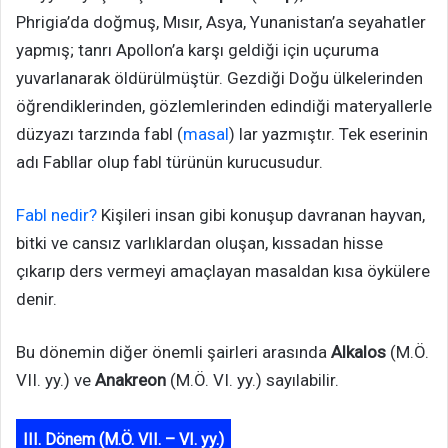
Phrigia’da doğmuş, Mısır, Asya, Yunanistan’a seyahatler
yapmış; tanrı Apollon’a karşı geldiği için uçuruma
yuvarlanarak öldürülmüştür. Gezdiği Doğu ülkelerinden
öğrendiklerinden, gözlemlerinden edindiği materyallerle
düzyazı tarzında fabl (
masal
) lar yazmıştır. Tek eserinin
adı Fabllar olup fabl türünün kurucusudur.
Fabl nedir?
Kişileri insan gibi konuşup davranan hayvan,
bitki ve cansız varlıklardan oluşan, kıssadan hisse
çıkarıp ders vermeyi amaçlayan masaldan kısa öykülere
denir.
Bu dönemin diğer önemli şairleri arasında
Alkalos
(M.Ö.
VII. yy.) ve
Anakreon
(M.Ö. VI. yy.) sayılabilir.
III. Dönem (M.Ö. VII. – VI. yy.)