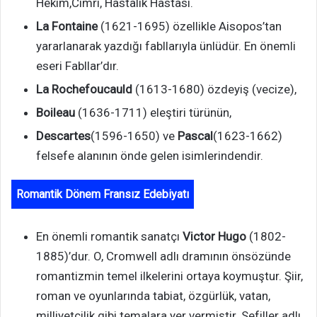
Hekim,Cimri, Hastalık Hastası.
La Fontaine
(1621-1695) özellikle Aisopos’tan
yararlanarak yazdığı fabllarıyla ünlüdür. En önemli
eseri Fabllar’dır.
La Rochefoucauld
(1613-1680) özdeyiş (vecize),
Boileau
(1636-1711) eleştiri türünün,
Descartes
(1596-1650) ve
Pascal
(1623-1662)
felsefe alanının önde gelen isimlerindendir.
Romantik Dönem Fransız Edebiyatı
En önemli romantik sanatçı
Victor Hugo
(1802-
1885)’dur. O, Cromwell adlı dramının önsözünde
romantizmin temel ilkelerini ortaya koymuştur. Şiir,
roman ve oyunlarında tabiat, özgürlük, vatan,
milliyetçilik gibi temalara yer vermiştir. Sefiller adlı