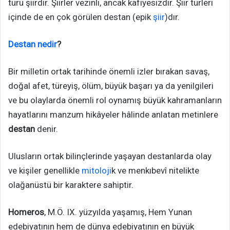
türü şiirdir. Şiirler vezinli, ancak kafiyesizdir. Şiir türleri
içinde de en çok görülen destan (epik
şiir
)dır.
Destan nedir
?
Bir milletin ortak tarihinde önemli izler bırakan savaş,
doğal afet, türeyiş, ölüm, büyük başarı ya da yenilgileri
ve bu olaylarda önemli rol oynamış büyük kahramanların
hayatlarını manzum hikâyeler hâlinde anlatan metinlere
destan
denir.
Ulusların ortak bilinçlerinde yaşayan destanlarda olay
ve kişiler genellikle
mitoloji
k ve menkıbevî nitelikte
olağanüstü bir karaktere sahiptir.
Homeros
, M.Ö. IX. yüzyılda yaşamış, Hem Yunan
edebiyatının hem de dünya edebiyatının en büyük