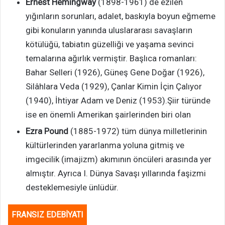
Ernest Hemingway
(1898-1961) de ezilen
yığınların sorunları, adalet, baskıyla boyun eğmeme
gibi konuların yanında uluslararası savaşların
kötülüğü, tabiatın güzelliği ve yaşama sevinci
temalarına ağırlık vermiştir. Başlıca romanları:
Bahar Selleri (1926), Güneş Gene Doğar (1926),
Silâhlara Veda (1929), Çanlar Kimin İçin Çalıyor
(1940), İhtiyar Adam ve Deniz (1953).Şiir türünde
ise en önemli Amerikan şairlerinden biri olan
Ezra Pound
(1885-1972) tüm dünya milletlerinin
kültürlerinden yararlanma yoluna gitmiş ve
imgecilik (imajizm) akımının öncüleri arasında yer
almıştır. Ayrıca I. Dünya Savaşı yıllarında faşizmi
desteklemesiyle ünlüdür.
FRANSIZ EDEBİYATI