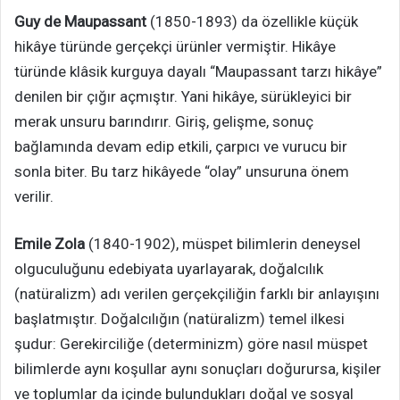
Guy de Maupassant
(1850-1893) da özellikle küçük
hikâye türünde gerçekçi ürünler vermiştir. Hikâye
türünde klâsik kurguya dayalı “Maupassant tarzı hikâye”
denilen bir çığır açmıştır. Yani hikâye, sürükleyici bir
merak unsuru barındırır. Giriş, gelişme, sonuç
bağlamında devam edip etkili, çarpıcı ve vurucu bir
sonla biter. Bu tarz hikâyede “olay” unsuruna önem
verilir.
Emile Zola
(1840-1902), müspet bilimlerin deneysel
olguculuğunu edebiyata uyarlayarak, doğalcılık
(natüralizm) adı verilen gerçekçiliğin farklı bir anlayışını
başlatmıştır. Doğalcılığın (natüralizm) temel ilkesi
şudur: Gerekirciliğe (determinizm) göre nasıl müspet
bilimlerde aynı koşullar aynı sonuçları doğurursa, kişiler
ve toplumlar da içinde bulundukları doğal ve sosyal