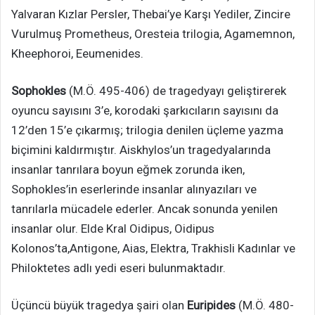
Yalvaran Kızlar Persler, Thebai’ye Karşı Yediler, Zincire
Vurulmuş Prometheus, Oresteia trilogia, Agamemnon,
Kheephoroi, Eeumenides.
Sophokles
(M.Ö. 495-406) de tragedyayı geliştirerek
oyuncu sayısını 3’e, korodaki şarkıcıların sayısını da
12’den 15’e çıkarmış; trilogia denilen üçleme yazma
biçimini kaldırmıştır. Aiskhylos’un tragedyalarında
insanlar tanrılara boyun eğmek zorunda iken,
Sophokles’in eserlerinde insanlar alınyazıları ve
tanrılarla mücadele ederler. Ancak sonunda yenilen
insanlar olur. Elde Kral Oidipus, Oidipus
Kolonos’ta,Antigone, Aias, Elektra, Trakhisli Kadınlar ve
Philoktetes adlı yedi eseri bulunmaktadır.
Üçüncü büyük tragedya şairi olan
Euripides
(M.Ö. 480-