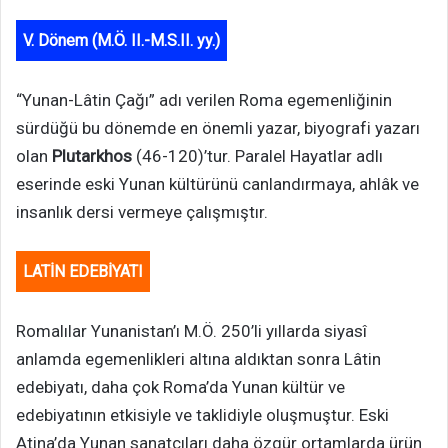
V. Dönem (M.Ö. II.-M.S.II. yy.)
“Yunan-Lâtin Çağı” adı verilen Roma egemenliğinin
sürdüğü bu dönemde en önemli yazar, biyografi yazarı
olan
Plutarkhos
(46-120)’tur. Paralel Hayatlar adlı
eserinde eski Yunan kültürünü canlandırmaya, ahlâk ve
insanlık dersi vermeye çalışmıştır.
LATİN EDEBİYATI
Romalılar Yunanistan’ı M.Ö. 250’li yıllarda siyasî
anlamda egemenlikleri altına aldıktan sonra Lâtin
edebiyatı, daha çok Roma’da Yunan kültür ve
edebiyatının etkisiyle ve taklidiyle oluşmuştur. Eski
Atina’da Yunan sanatçıları daha özgür ortamlarda ürün