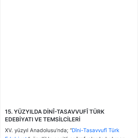
15. YÜZYILDA DİNÎ-TASAVVUFÎ TÜRK
EDEBİYATI VE TEMSİLCİLERİ
XV. yüzyıl Anadolusu’nda; “
Dîni-Tasavvufî Türk