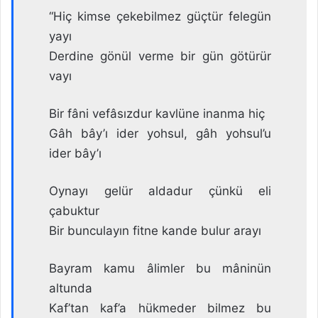
“Hiç kimse çekebilmez güçtür felegün
yayı
Derdine gönül verme bir gün götürür
vayı
Bir fâni vefâsızdur kavlüne inanma hiç
Gâh bây’ı ider yohsul, gâh yohsul’u
ider bây’ı
Oynayı gelür aldadur çünkü eli
çabuktur
Bir bunculayın fitne kande bulur arayı
Bayram kamu âlimler bu mâninün
altunda
Kaf’tan kaf’a hükmeder bilmez bu