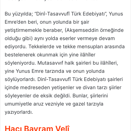
Bu yüzyılda; “Dinî-Tasavvufî Türk Edebiyatı”, Yunus
Emre’den beri, onun yolunda bir şair
yetiştirmemekle beraber, (Akşemseddin örneğinde
olduğu gibi) aynı yolda eserler vermeye devam
ediyordu. Tekkelerde ve tekke mensupları arasında
bestelenerek okunmak için yine ilâhîler
söyleniyordu. Mutasavvıf halk şairleri bu ilâhîleri,
yine Yunus Emre tarzında ve onun yolunda
söylüyorlardı. Dinî-Tasavvufî Türk Edebiyatı şairleri
içinde medreseden yetişenler ve divan tarzı şiirler
söyleyenler de eksik değildi. Bunlar, şiirlerini
umumiyetle aruz vezniyle ve gazel tarzıyla
yazıyorlardı.
Hacı Bayram Velî