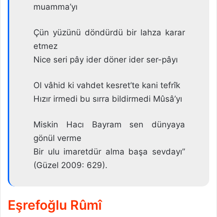
muamma’yı
Çün yüzünü döndürdü bir lahza karar
etmez
Nice seri pây ider döner ider ser-pâyı
Ol vâhid ki vahdet kesret’te kani tefrîk
Hızır irmedi bu sırra bildirmedi Mûsâ’yı
Miskin Hacı Bayram sen dünyaya
gönül verme
Bir ulu imaretdür alma başa sevdayı”
(Güzel 2009: 629).
Eşrefoğlu Rûmî