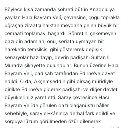
Böylece kısa zamanda şöhreti bütün Anadolu’ya
yayılan Hacı Bayram Velî, çevresine, çoğu toprakla
uğraşan ziraatçı halktan meydana gelen büyük bir
cemaati toplamayı başardı. Şöhretini çekemeyen
bazı din adamları; onu, şeriata uymayan bir
hareketin temsilcisi gibi göstererek değişik
senaryolar hazırlayıp, devrin padişahı Sultan II.
Murad’a şikâyette bulundular. Bunun üzerine Hacı
Bayram Velî, padişah tarafından Edirne’ye davet
edildi. O da, Akşemseddin gibi birkaç müridiyle
birlikte Edirne’ye giderek padişahı ve diğer devlet
büyüklerini ziyaret etti. Saray çevresince Hacı
Bayram Velî’de görülen bazı olağanüstü hâller
sebebiyle, saray er-kânınca derhal fark edildi ve
sorguya lüzum görülmeden özür dilenerek