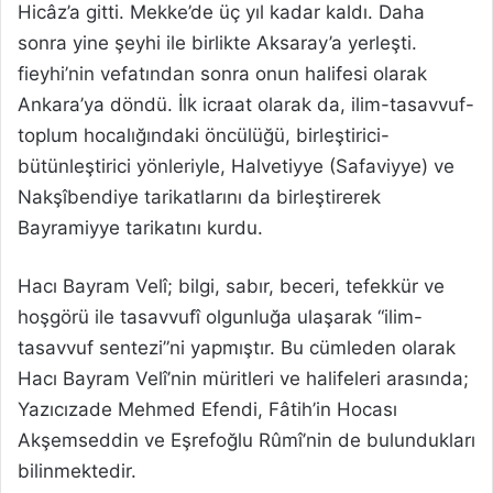
Hicâz’a gitti. Mekke’de üç yıl kadar kaldı. Daha
sonra yine şeyhi ile birlikte Aksaray’a yerleşti.
fieyhi’nin vefatından sonra onun halifesi olarak
Ankara’ya döndü. İlk icraat olarak da, ilim-tasavvuf-
toplum hocalığındaki öncülüğü, birleştirici-
bütünleştirici yönleriyle, Halvetiyye (Safaviyye) ve
Nakşîbendiye tarikatlarını da birleştirerek
Bayramiyye tarikatını kurdu.
Hacı Bayram Velî; bilgi, sabır, beceri, tefekkür ve
hoşgörü ile tasavvufî olgunluğa ulaşarak “ilim-
tasavvuf sentezi”ni yapmıştır. Bu cümleden olarak
Hacı Bayram Velî’nin müritleri ve halifeleri arasında;
Yazıcızade Mehmed Efendi, Fâtih’in Hocası
Akşemseddin ve Eşrefoğlu Rûmî’nin de bulundukları
bilinmektedir.