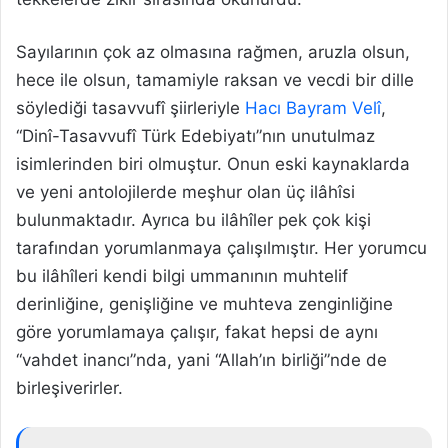
Sayılarının çok az olmasına rağmen, aruzla olsun,
hece ile olsun, tamamiyle raksan ve vecdi bir dille
söylediği tasavvufî şiirleriyle
Hacı Bayram Velî
,
“Dinî-Tasavvufî Türk Edebiyatı”nın unutulmaz
isimlerinden biri olmuştur. Onun eski kaynaklarda
ve yeni antolojilerde meşhur olan üç ilâhîsi
bulunmaktadır. Ayrıca bu ilâhîler pek çok kişi
tarafından yorumlanmaya çalışılmıştır. Her yorumcu
bu ilâhîleri kendi bilgi ummanının muhtelif
derinliğine, genişliğine ve muhteva zenginliğine
göre yorumlamaya çalışır, fakat hepsi de aynı
“vahdet inancı”nda, yani “Allah’ın birliği”nde de
birleşiverirler.