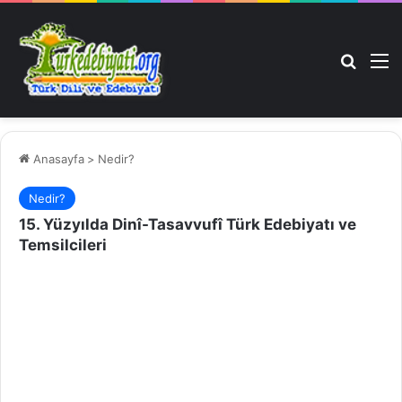
Arama 
M
Anasayfa
>
Nedir?
Nedir?
15. Yüzyılda Dinî-Tasavvufî Türk Edebiyatı ve
Temsilcileri