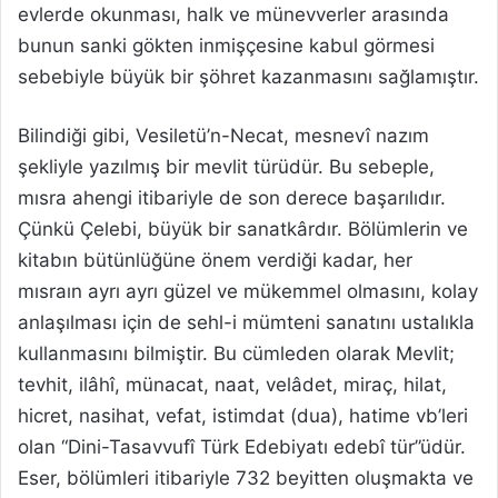
evlerde okunması, halk ve münevverler arasında
bunun sanki gökten inmişçesine kabul görmesi
sebebiyle büyük bir şöhret kazanmasını sağlamıştır.
Bilindiği gibi, Vesiletü’n-Necat, mesnevî nazım
şekliyle yazılmış bir mevlit türüdür. Bu sebeple,
mısra ahengi itibariyle de son derece başarılıdır.
Çünkü Çelebi, büyük bir sanatkârdır. Bölümlerin ve
kitabın bütünlüğüne önem verdiği kadar, her
mısraın ayrı ayrı güzel ve mükemmel olmasını, kolay
anlaşılması için de sehl-i mümteni sanatını ustalıkla
kullanmasını bilmiştir. Bu cümleden olarak Mevlit;
tevhit, ilâhî, münacat, naat, velâdet, miraç, hilat,
hicret, nasihat, vefat, istimdat (dua), hatime vb’leri
olan “Dini-Tasavvufî Türk Edebiyatı edebî tür”üdür.
Eser, bölümleri itibariyle 732 beyitten oluşmakta ve