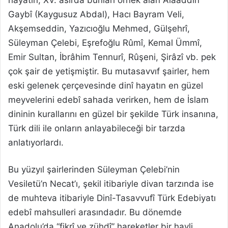
hayatın, XV. asırda bunları örnek alan Alâaddin
Gaybî (Kaygusuz Abdal), Hacı Bayram Veli,
Akşemseddin, Yazıcıoğlu Mehmed, Gülşehrî,
Süleyman Çelebi, Eşrefoğlu Rûmî, Kemal Ümmî,
Emir Sultan, İbrâhim Tennurî, Rûşeni, Şirâzî vb. pek
çok şair de yetişmiştir. Bu mutasavvıf şairler, hem
eski gelenek çerçevesinde dinî hayatın en güzel
meyvelerini edebî sahada verirken, hem de İslam
dininin kurallarını en güzel bir şekilde Türk insanına,
Türk dili ile onların anlayabileceği bir tarzda
anlatıyorlardı.
Bu yüzyıl şairlerinden Süleyman Çelebi’nin
Vesiletü’n Necat’ı, şekil itibariyle divan tarzında ise
de muhteva itibariyle Dinî-Tasavvufî Türk Edebiyatı
edebî mahsulleri arasındadır. Bu dönemde
Anadolu’da “fikrî ve zühdî” hareketler bir hayli