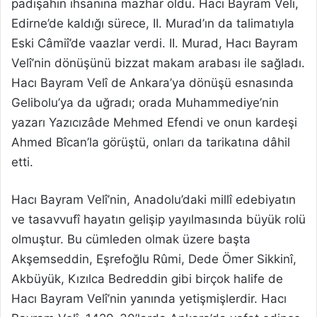
padişahın ihsanına mazhar oldu. Hacı Bayram Veli,
Edirne’de kaldığı sürece, II. Murad’ın da talimatıyla
Eski Câmiî’de vaazlar verdi. II. Murad, Hacı Bayram
Velî’nin dönüşünü bizzat makam arabası ile sağladı.
Hacı Bayram Velî de Ankara’ya dönüşü esnasında
Gelibolu’ya da uğradı; orada Muhammediye’nin
yazarı Yazıcızâde Mehmed Efendi ve onun kardeşi
Ahmed Bîcan’la görüştü, onları da tarikatına dâhil
etti.
Hacı Bayram Velî’nin, Anadolu’daki millî edebiyatın
ve tasavvufî hayatın gelişip yayılmasında büyük rolü
olmuştur. Bu cümleden olmak üzere başta
Akşemseddin, Eşrefoğlu Rûmi, Dede Ömer Sikkinî,
Akbüyük, Kızılca Bedreddin gibi birçok halife de
Hacı Bayram Velî’nin yanında yetişmişlerdir. Hacı