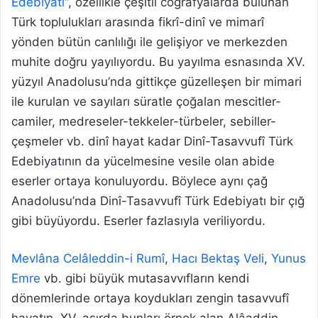
Edebiyatı
“, özellikle çeşitli coğrafyalarda bulunan
Türk toplulukları arasında fikrî-dinî ve mimarî
yönden bütün canlılığı ile gelişiyor ve merkezden
muhite doğru yayılıyordu. Bu yayılma esnasında XV.
yüzyıl Anadolusu’nda gittikçe güzelleşen bir mimari
ile kurulan ve sayıları süratle çoğalan mescitler-
camiler, medreseler-tekkeler-türbeler, sebiller-
çeşmeler vb. dinî hayat kadar Dinî-Tasavvufî Türk
Edebiyatının da yücelmesine vesile olan abide
eserler ortaya konuluyordu. Böylece aynı çağ
Anadolusu’nda Dinî-Tasavvufî Türk Edebiyatı bir çığ
gibi büyüyordu. Eserler fazlasıyla veriliyordu.
Mevlâna Celâleddin-i Rumî
,
Hacı Bektaş Veli
,
Yunus
Emre
vb. gibi büyük mutasavvıfların kendi
dönemlerinde ortaya koydukları zengin tasavvufî