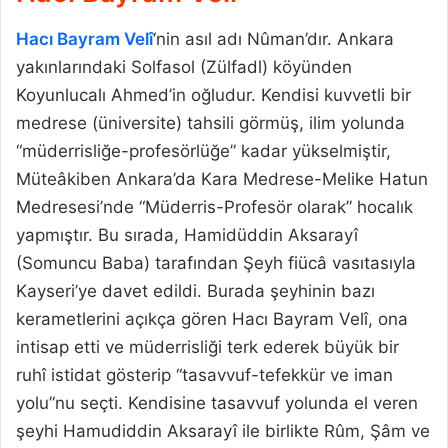
Hacı Bayram Velî
‘nin asıl adı Nûman’dır. Ankara
yakınlarındaki Solfasol (Zülfadl) köyünden
Koyunlucalı Ahmed’in oğludur. Kendisi kuvvetli bir
medrese (üniversite) tahsili görmüş, ilim yolunda
“müderrisliğe-profesörlüğe” kadar yükselmiştir,
Müteâkiben Ankara’da Kara Medrese-Melike Hatun
Medresesi’nde “Müderris-Profesör olarak” hocalık
yapmıştır. Bu sırada, Hamidüddin Aksarayî
(Somuncu Baba) tarafından Şeyh fiücâ vasıtasıyla
Kayseri’ye davet edildi. Burada şeyhinin bazı
kerametlerini açıkça gören Hacı Bayram Velî, ona
intisap etti ve müderrisliği terk ederek büyük bir
ruhî istidat gösterip “tasavvuf-tefekkür ve iman
yolu”nu seçti. Kendisine tasavvuf yolunda el veren
şeyhi Hamudiddin Aksarayî ile birlikte Rûm, Şâm ve