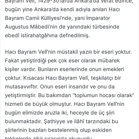
Bayram Velî, 1429-30’larda Ankara’da vefat edince,
bugün yine Ankara’da kendi adıyla anılan Hacı
Bayram Camii Külliyesi’nde, yani İmparator
Augustus Mâbedi’nin de yanındaki türbesinde
ebedî istirahatgâhına defnedilmiş.
Hacı Bayram Velî’nin müstakil yazılı bir eseri yoktur.
Fakat yetiştirdiği pek çok eser olarak mübarek
kişiler vardır. Bunların eserlerinde onun emekleri
çoktur. Kısacası Hacı Bayram Velî, teşkilatçı bir
mutasavvıftır. Onun eseri insandır ve onu da
yetiştirmiştir. Bu bakımdan “toplumun hocası olarak”
hizmeti de büyük olmuştur. Hacı Bayram Velî’nin
bugün elimizde aruzla iki, heceyle de üç şiiri
bulunmaktadır. Şathiyye ve ilâhî tarzındaki bu
şiirlerinin bazıları bestelenmiş olup eskiden
tekkelerde zikir sırasında okunurdu.