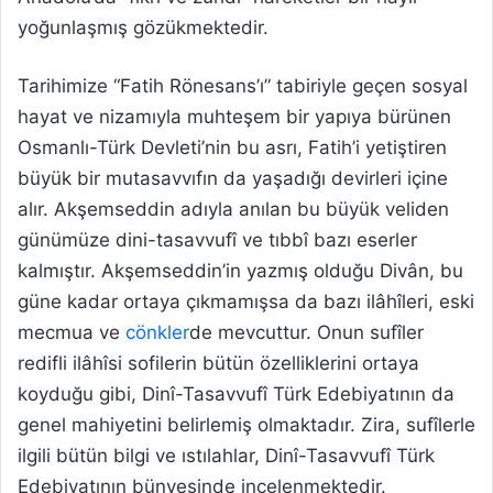
yoğunlaşmış gözükmektedir.
Tarihimize “Fatih Rönesans’ı” tabiriyle geçen sosyal
hayat ve nizamıyla muhteşem bir yapıya bürünen
Osmanlı-Türk Devleti’nin bu asrı, Fatih’i yetiştiren
büyük bir mutasavvıfın da yaşadığı devirleri içine
alır. Akşemseddin adıyla anılan bu büyük veliden
günümüze dini-tasavvufî ve tıbbî bazı eserler
kalmıştır. Akşemseddin’in yazmış olduğu Divân, bu
güne kadar ortaya çıkmamışsa da bazı ilâhîleri, eski
mecmua ve
cönkler
de mevcuttur. Onun sufîler
redifli ilâhîsi sofilerin bütün özelliklerini ortaya
koyduğu gibi, Dinî-Tasavvufî Türk Edebiyatının da
genel mahiyetini belirlemiş olmaktadır. Zira, sufîlerle
ilgili bütün bilgi ve ıstılahlar, Dinî-Tasavvufî Türk
Edebiyatının bünyesinde incelenmektedir.