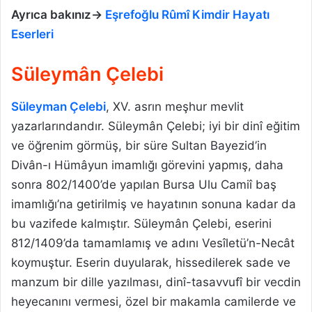
Ayrıca bakınız->
Eşrefoğlu Rûmî Kimdir Hayatı
Eserleri
Süleymân Çelebi
Süleyman Çelebi
, XV. asrın meşhur mevlit
yazarlarındandır. Süleymân Çelebi; iyi bir dinî eğitim
ve öğrenim görmüş, bir süre Sultan Bayezid’in
Divân-ı Hümâyun imamlığı görevini yapmış, daha
sonra 802/1400’de yapılan Bursa Ulu Camiî baş
imamlığı’na getirilmiş ve hayatının sonuna kadar da
bu vazifede kalmıştır. Süleymân Çelebi, eserini
812/1409’da tamamlamış ve adını Vesîletü’n-Necât
koymuştur. Eserin duyularak, hissedilerek sade ve
manzum bir dille yazılması, dinî-tasavvufî bir vecdin
heyecanını vermesi, özel bir makamla camilerde ve