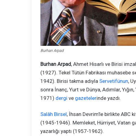
Burhan Arpad
Burhan Arpad
, Ahmet Hisarlı ve Birisi imza
(1927). Tekel Tütün Fabrikası muhasebe se
1942). Birisi takma adıyla
Servetifünun
, U
sonra İnanç, Yurt ve Dünya, Adımlar, Yığın
1971)
dergi
ve
gazeteler
inde yazdı.
Salâh Birsel
, İhsan Devrim’le birlikte ABC 
(1945-1946). Memleket, Hürriyet, Vatan g
yazarlığı yaptı (1957-1962).