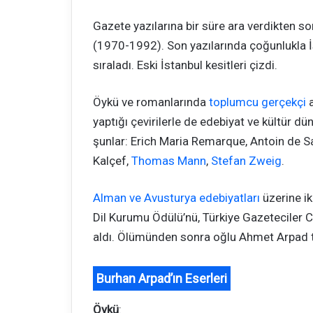
Gazete yazılarına bir süre ara verdikten s
(1970-1992). Son yazılarında çoğunlukla İs
sıraladı. Eski İstanbul kesitleri çizdi.
Öykü ve romanlarında
toplumcu gerçekçi
a
yaptığı çevirilerle de edebiyat ve kültür dü
şunlar: Erich Maria Remarque, Antoin de S
Kalçef,
Thomas Mann
,
Stefan Zweig
.
Alman ve Avusturya edebiyatları
üzerine ik
Dil Kurumu Ödülü’nü, Türkiye Gazeteciler 
aldı. Ölümünden sonra oğlu Ahmet Arpad ta
Burhan Arpad’ın Eserleri
Öykü
: