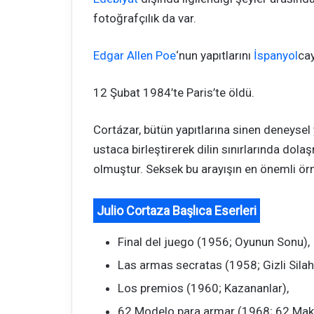
fotoğrafçılık da var.
Edgar Allen Poe
‘nun yapıtlarını
İspanyol
cay
12 Şubat 1984’te Paris’te öldü.
Cortázar, bütün yapıtlarına sinen deneysel 
ustaca birleştirerek dilin sınırlarında dolaş
olmuştur. Seksek bu arayışın en önemli örne
Julio Cortaza Başlıca Eserleri
Final del juego (1956; Oyunun Sonu),
Las armas secratas (1958; Gizli Silahl
Los premios (1960; Kazananlar),
62 Modelo para armar (1968; 62 Maket 