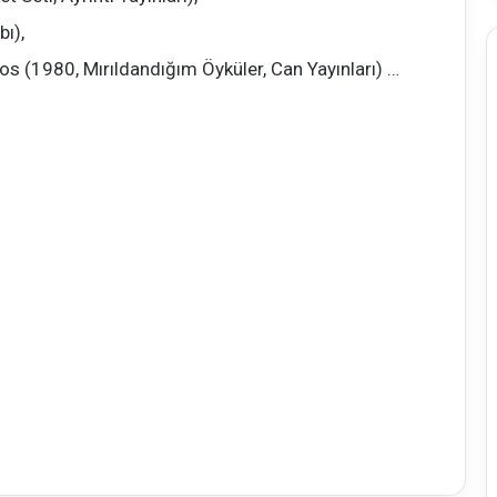
ı),
s (1980, Mırıldandığım Öyküler, Can Yayınları) …