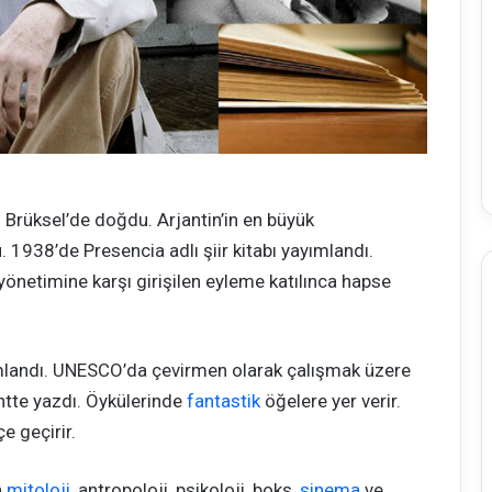
 Brüksel’de doğdu. Arjantin’in en büyük
. 1938’de Presencia adlı şiir kitabı yayımlandı.
önetimine karşı girişilen eyleme katılınca hapse
ımlandı. UNESCO’da çevirmen olarak çalışmak üzere
kentte yazdı. Öykülerinde
fantastik
öğelere yer verir.
e geçirir.
a
mitoloji
, antropoloji, psikoloji, boks,
sinema
ve