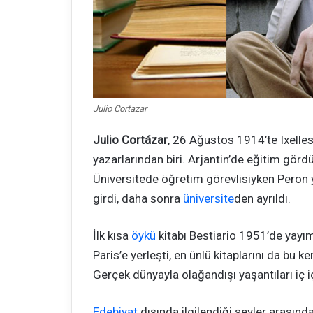
Julio Cortazar
Julio Cortázar
, 26 Ağustos 1914’te Ixelles
yazarlarından biri. Arjantin’de eğitim gördü
Üniversitede öğretim görevlisiyken Peron y
girdi, daha sonra
üniversite
den ayrıldı.
İlk kısa
öykü
kitabı Bestiario 1951’de yay
Paris’e yerleşti, en ünlü kitaplarını da bu 
Gerçek dünyayla olağandışı yaşantıları iç iç
Edebiyat
dışında ilgilendiği şeyler arasınd