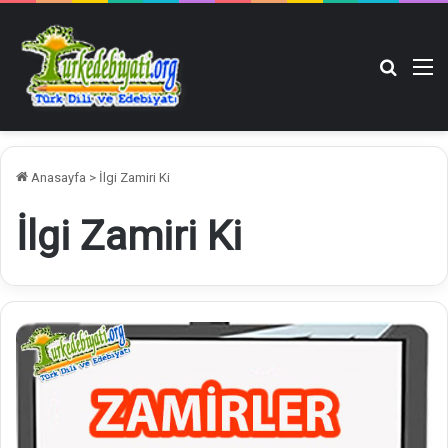
Arama y
M
Anasayfa
>
İlgi Zamiri Ki
İlgi Zamiri Ki