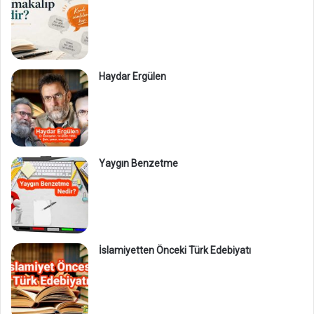
Haydar Ergülen
Yaygın Benzetme
İslamiyetten Önceki Türk Edebiyatı