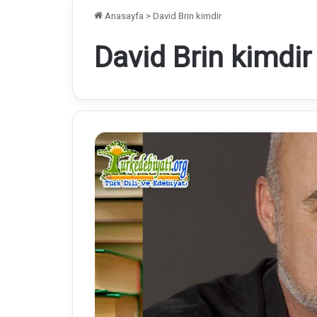
Anasayfa
>
David Brin kimdir
David Brin kimdir