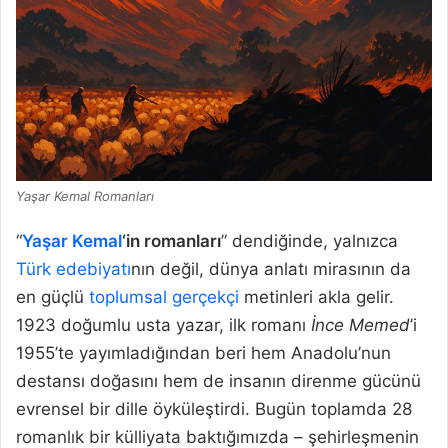
Yaşar Kemal Romanları
“
Yaşar Kemal
‘in romanları
” dendiğinde, yalnızca
Türk edebiyatı
nın değil, dünya anlatı mirasının da
en güçlü
toplumsal gerçekçi
metinleri akla gelir.
1923 doğumlu usta yazar, ilk romanı
İnce Memed
’i
1955’te yayımladığından beri hem Anadolu’nun
destansı doğasını hem de insanın direnme gücünü
evrensel bir dille öyküleştirdi. Bugün toplamda 28
romanlık bir külliyata baktığımızda – şehirleşmenin