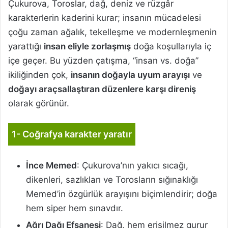
Çukurova, Toroslar, dağ, deniz ve rüzgâr
karakterlerin kaderini kurar; insanın mücadelesi
çoğu zaman ağalık, tekelleşme ve modernleşmenin
yarattığı
insan eliyle zorlaşmış
doğa koşullarıyla iç
içe geçer. Bu yüzden çatışma, “insan vs. doğa”
ikiliğinden çok,
insanın doğayla uyum arayışı
ve
doğayı araçsallaştıran düzenlere karşı direniş
olarak görünür.
1- Coğrafya karakter yaratır
İnce Memed
: Çukurova’nın yakıcı sıcağı,
dikenleri, sazlıkları ve Torosların sığınaklığı
Memed’in özgürlük arayışını biçimlendirir; doğa
hem siper hem sınavdır.
Ağrı Dağı Efsanesi
: Dağ, hem erişilmez gurur