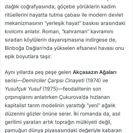
dağlık coğrafyasında, göçebe yörüklerin kadim
ritüellerini hayatta tutma çabası ile modern devlet
mekanizmasının “yerleşik hayat” baskısı arasındaki
kıvılcımı anlatır. Roman, “kahraman” kavramını
sıradan köylülerin dayanışmasına indirgese de,
Binboğa Dağları’nda yükselen efsanevi havası onu
epik boyutlara taşır.
Aynı yıllarda peş peşe gelen
Akçasazın Ağaları
serisi—
Demirciler Çarşısı Cinayeti
(1974) ve
Yusufçuk Yusuf
(1975)—feodalitenin son
çırpınışlarını anlatırken Çukurova’da hızlanan
kapitalist tarım modelinin yarattığı “yeni” ağalık
düzenini gözler önüne serer. İki romanda da, asıl
gerilimi yaratan artık toprağın mülkiyeti değil,
pamuğun dünya piyasasındaki değeriyle kabaran