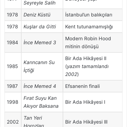
Seyreyle Salih
1978
Deniz Küstü
İstanbul’un balıkçıları
1978
Kuşlar da Gitti
Kent tutunamamışlığı
Modern Robin Hood
1984
İnce Memed 3
mitinin dönüşü
Bir Ada Hikâyesi II
Karıncanın Su
1985
(
yazım tamamlandı
İçtiği
2002
)
1987
İnce Memed 4
Efsanenin finali
Fırat Suyu Kan
1998
Bir Ada Hikâyesi I
Akıyor Baksana
Tan Yeri
2002
Bir Ada Hikâyesi III
Horozları