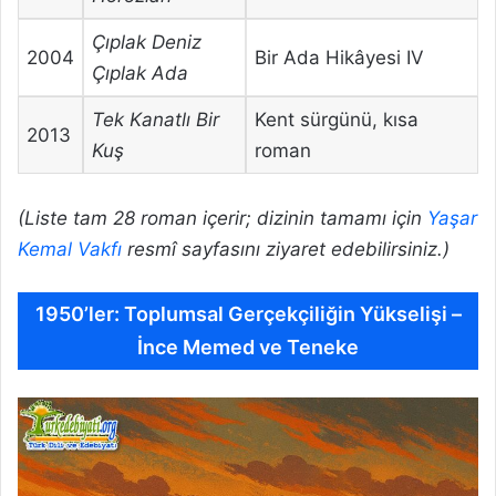
Çıplak Deniz
2004
Bir Ada Hikâyesi IV
Çıplak Ada
Tek Kanatlı Bir
Kent sürgünü, kısa
2013
Kuş
roman
(Liste tam 28 roman içerir; dizinin tamamı için
Yaşar
Kemal Vakfı
resmî sayfasını ziyaret edebilirsiniz.)
1950’ler: Toplumsal Gerçekçiliğin Yükselişi –
İnce Memed ve Teneke