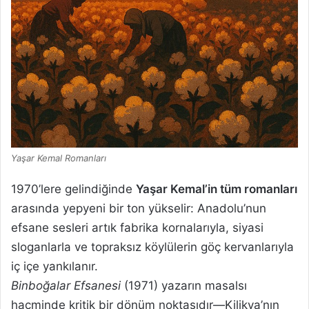
Yaşar Kemal Romanları
1970’lere gelindiğinde
Yaşar Kemal’in tüm romanları
arasında yepyeni bir ton yükselir: Anadolu’nun
efsane sesleri artık fabrika kornalarıyla, siyasi
sloganlarla ve topraksız köylülerin göç kervanlarıyla
iç içe yankılanır.
Binboğalar Efsanesi
(1971) yazarın masalsı
hacminde kritik bir dönüm noktasıdır—Kilikya’nın