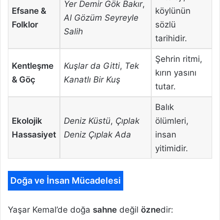
Yer Demir Gök Bakır
,
Efsane &
köylünün
Al Gözüm Seyreyle
Folklor
sözlü
Salih
tarihidir.
Şehrin ritmi,
Kentleşme
Kuşlar da Gitti
,
Tek
kırın yasını
& Göç
Kanatlı Bir Kuş
tutar.
Balık
Ekolojik
Deniz Küstü
,
Çıplak
ölümleri,
Hassasiyet
Deniz Çıplak Ada
insan
yitimidir.
Doğa ve İnsan Mücadelesi
Yaşar Kemal’de doğa
sahne
değil
özne
dir: