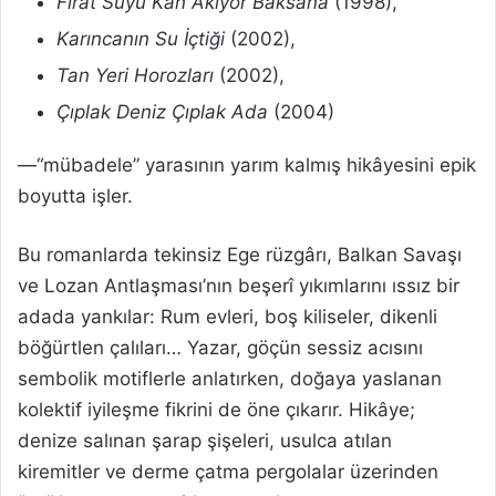
Fırat Suyu Kan Akıyor Baksana
(1998),
Karıncanın Su İçtiği
(2002),
Tan Yeri Horozları
(2002),
Çıplak Deniz Çıplak Ada
(2004)
—“mübadele” yarasının yarım kalmış hikâyesini epik
boyutta işler.
Bu romanlarda tekinsiz Ege rüzgârı, Balkan Savaşı
ve Lozan Antlaşması’nın beşerî yıkımlarını ıssız bir
adada yankılar: Rum evleri, boş kiliseler, dikenli
böğürtlen çalıları… Yazar, göçün sessiz acısını
sembolik motiflerle anlatırken, doğaya yaslanan
kolektif iyileşme fikrini de öne çıkarır. Hikâye;
denize salınan şarap şişeleri, usulca atılan
kiremitler ve derme çatma pergolalar üzerinden