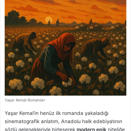
Yaşar Kemal Romanları
Yaşar Kemal’in henüz ilk romanda yakaladığı
sinematografik anlatım, Anadolu halk edebiyatının
sözlü gelenekleriyle birleşerek
modern epik
niteliğe