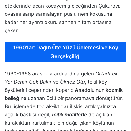
eteklerinde açan kocayemiş çiçeğinden Çukurova
ovasını sarıp sarmalayan puslu nem kokusuna
kadar her ayrıntı okuru sahnenin tam ortasına
çeker.
1960’lar: Dağın Öte Yüzü Üçlemesi ve Köy
Gerçekçiliği
1960-1968 arasında ardı ardına gelen
Ortadirek
,
Yer Demir Gök Bakır
ve
Ölmez Otu
, tekil köy
öykülerini çeperinden koparıp
Anadolu’nun kozmik
belleğine
uzanan üçlü bir panoramaya dönüştürür.
Bu üçlemede toprak-iktidar ilişkisi artık yalnızca
ağalık baskısı değil,
mitik motiflerle
de açıklanır:
kuraklıktan kurtulmak için dağa çıkan köylünün
taşlaşmış gözü, insan-toprak bağının kırılma anlarını