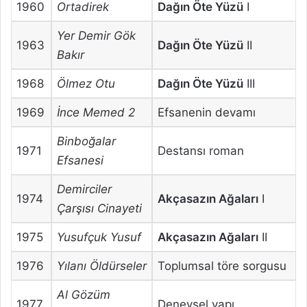
1960
Ortadirek
Dağın Öte Yüzü
I
Yer Demir Gök
1963
Dağın Öte Yüzü
II
Bakır
1968
Ölmez Otu
Dağın Öte Yüzü
III
1969
İnce Memed 2
Efsanenin devamı
Binboğalar
1971
Destansı roman
Efsanesi
Demirciler
1974
Akçasazın Ağaları
I
Çarşısı Cinayeti
1975
Yusufçuk Yusuf
Akçasazın Ağaları
II
1976
Yılanı Öldürseler
Toplumsal töre sorgusu
Al Gözüm
1977
Deneysel yapı