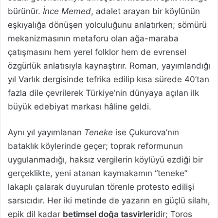
bürünür.
İnce Memed
, adalet arayan bir köylünün
eşkıyalığa dönüşen yolculuğunu anlatırken; sömürü
mekanizmasının metaforu olan ağa-maraba
çatışmasını hem yerel folklor hem de evrensel
özgürlük anlatısıyla kaynaştırır. Roman, yayımlandığı
yıl Varlık dergisinde tefrika edilip kısa sürede 40’tan
fazla dile çevrilerek Türkiye’nin dünyaya açılan ilk
büyük edebiyat markası hâline geldi.
Aynı yıl yayımlanan
Teneke
ise Çukurova’nın
bataklık köylerinde geçer; toprak reformunun
uygulanmadığı, haksız vergilerin köylüyü ezdiği bir
gerçeklikte, yeni atanan kaymakamın “teneke”
lakaplı çalarak duyurulan törenle protesto edilişi
sarsıcıdır. Her iki metinde de yazarın en güçlü silahı,
epik dil kadar
betimsel doğa tasvirleri
dir; Toros