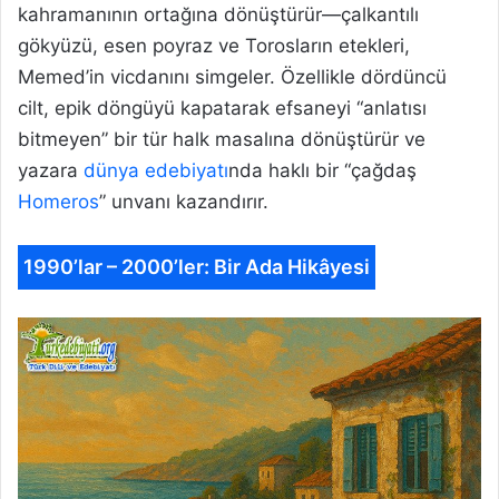
kahramanının ortağına dönüştürür—çalkantılı
gökyüzü, esen poyraz ve Torosların etekleri,
Memed’in vicdanını simgeler. Özellikle dördüncü
cilt, epik döngüyü kapatarak efsaneyi “anlatısı
bitmeyen” bir tür halk masalına dönüştürür ve
yazara
dünya edebiyatı
nda haklı bir “çağdaş
Homeros
” unvanı kazandırır.
1990’lar – 2000’ler: Bir Ada Hikâyesi