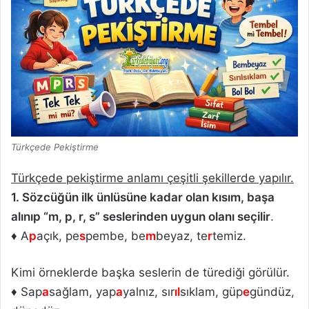
Türkçede Pekiştirme
Türkçede pekiştirme anlamı çeşitli şekillerde yapılır.
1. Sözcüğün ilk ünlüsüne kadar olan kısım, başa
alınıp “m, p, r, s” seslerinden uygun olanı seçilir
.
♦ A
p
açık, pe
s
pembe, be
m
beyaz, te
r
temiz.
Kimi örneklerde başka seslerin de türediği görülür.
♦ Sap
a
sağlam, yap
a
yalnız, sır
ıl
sıklam, güp
e
gündüz,