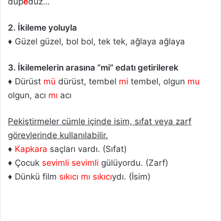
düp
e
düz…
2. İkileme yoluyla
♦ Güzel güzel, bol bol, tek tek, ağlaya ağlaya
3. İkilemelerin arasına “mi” edatı getirilerek
♦ Dürüst
mü
dürüst, tembel
mi
tembel, olgun
mu
olgun, acı
mı
acı
Pekiştirmeler cümle içinde isim, sıfat veya zarf
görevlerinde kullanılabilir.
♦
Kapkara
saçları vardı. (Sıfat)
♦ Çocuk
sevimli sevimli
gülüyordu. (Zarf)
♦ Dünkü film
sıkıcı mı sıkıcı
ydı. (İsim)