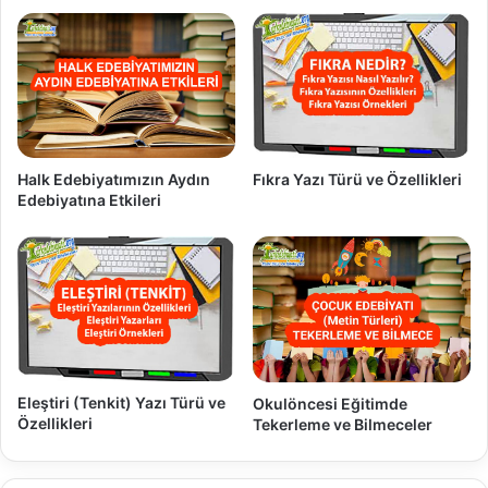
V
i
d
e
o
D
e
Halk Edebiyatımızın Aydın
Fıkra Yazı Türü ve Özellikleri
r
Edebiyatına Etkileri
s
Eleştiri (Tenkit) Yazı Türü ve
Okulöncesi Eğitimde
Özellikleri
Tekerleme ve Bilmeceler