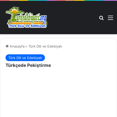
Arama 
M
Anasayfa
>
Türk Dili ve Edebiyatı
Türk Dili ve Edebiyatı
Türkçede Pekiştirme