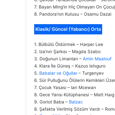
7. Bayan Ming’in Hiç Olmayan On Çocu
8. Pandora’nın Kutusu – Osamu Dazai
Klasik/ Güncel (Yabancı) Orta
1. Bülbülü Öldürmek – Harper Lee
2. Iza’nın Şarkısı – Magda Szabo
3. Doğunun Limanları –
Amin Maalouf
4. Klara İle Güneş – Kazuo Ishıguro
5.
Babalar ve Oğullar
– Turgenyev
6. Sür Pulluğunu Ölülerin Kemikleri Üz
7. Çocuk Yasası – Ian Mcewan
8. Gece Yarısı Kütüphanesi – Matt Haıg
9. Goriot Baba –
Balzac
8. Şafakta Verilmiş Sözüm Vardı – Rom