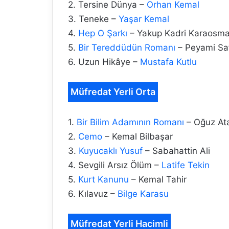
2. Tersine Dünya –
Orhan Kemal
3. Teneke –
Yaşar Kemal
4.
Hep O Şarkı
– Yakup Kadri Karaosm
5.
Bir Tereddüdün Romanı
– Peyami Sa
6. Uzun Hikâye –
Mustafa Kutlu
Müfredat Yerli Orta
1.
Bir Bilim Adamının Romanı
– Oğuz At
2.
Cemo
– Kemal Bilbaşar
3.
Kuyucaklı Yusuf
– Sabahattin Ali
4. Sevgili Arsız Ölüm –
Latife Tekin
5.
Kurt Kanunu
– Kemal Tahir
6. Kılavuz –
Bilge Karasu
Müfredat Yerli Hacimli