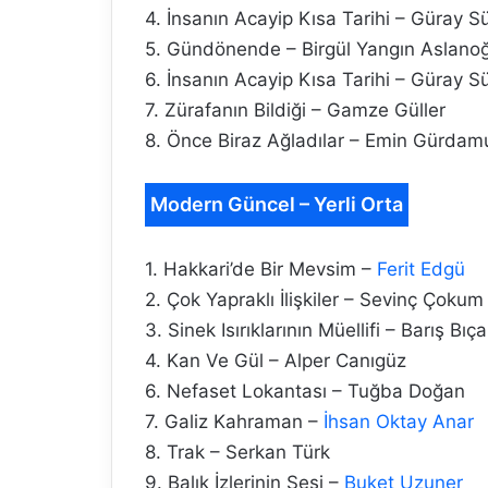
4. İnsanın Acayip Kısa Tarihi – Güray 
5. Gündönende – Birgül Yangın Aslanoğ
6. İnsanın Acayip Kısa Tarihi – Güray 
7. Zürafanın Bildiği – Gamze Güller
8. Önce Biraz Ağladılar – Emin Gürdam
Modern Güncel – Yerli Orta
1. Hakkari’de Bir Mevsim –
Ferit Edgü
2. Çok Yapraklı İlişkiler – Sevinç Çokum
3. Sinek Isırıklarının Müellifi – Barış Bıça
4. Kan Ve Gül – Alper Canıgüz
6. Nefaset Lokantası – Tuğba Doğan
7. Galiz Kahraman –
İhsan Oktay Anar
8. Trak – Serkan Türk
9. Balık İzlerinin Sesi –
Buket Uzuner