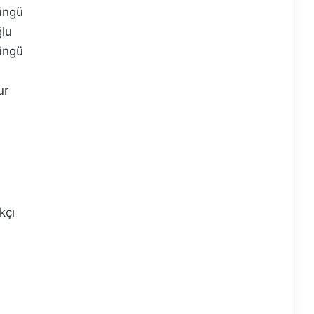
Süngü
lu
Süngü
ur
kçı