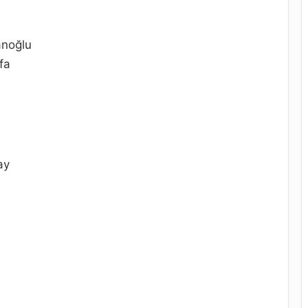
anoğlu
fa
ay