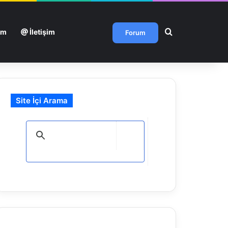
Arama yap ...
um
İletişim
Forum
Site İçi Arama