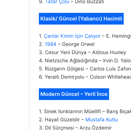
9.
Tatar Çölü
– Dino Buzzati
Klasik/ Güncel (Yabancı) Hacimli
1.
Çanlar Kimin İçin Çalıyor
– E. Hemin
2.
1984
– George Orwel
3. Cesur Yeni Dünya – Aldous Huxley
4. Nietzsche Ağladığında – Irvin D. Yal
5. Rüzgarın Gölgesi – Carlos Luis Zafon
6. Yeraltı Demiryolu – Colson Whitehea
Modern Güncel – Yerli İnce
1. Sinek Isırıklarının Müellifi – Barış Bıça
2. Hayat Güzeldir –
Mustafa Kutlu
3. Dil Sürçmesi – Arzu Özdemir