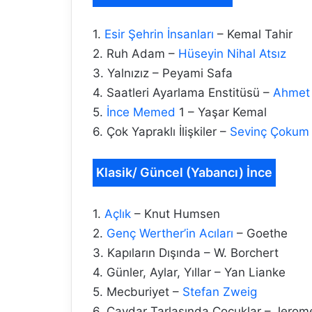
1.
Esir Şehrin İnsanları
– Kemal Tahir
2. Ruh Adam –
Hüseyin Nihal Atsız
3. Yalnızız – Peyami Safa
4. Saatleri Ayarlama Enstitüsü –
Ahmet 
5.
İnce Memed
1 – Yaşar Kemal
6. Çok Yapraklı İlişkiler –
Sevinç Çokum
Klasik/ Güncel (Yabancı) İnce
1.
Açlık
– Knut Humsen
2.
Genç Werther’in Acıları
– Goethe
3. Kapıların Dışında – W. Borchert
4. Günler, Aylar, Yıllar – Yan Lianke
5. Mecburiyet –
Stefan Zweig
6. Çavdar Tarlasında Çocuklar – Jerom