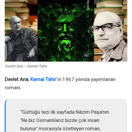
Devlet Ana – Kemal Tahir
Devlet Ana
,
Kemal Tahir
‘in 1967 yılında yayımlanan
romanı.
“Güttüğü tezi ilk sayfada Nâzım Paşa’nın
‘Ne biz Osmanlılarız bizde çok insan
bulunur’ mısrasıyla özetleyen roman,