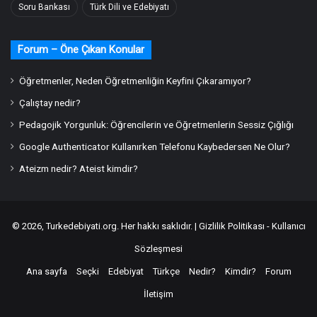
Soru Bankası
Türk Dili ve Edebiyatı
Forum – Öne Çıkan Konular
Öğretmenler, Neden Öğretmenliğin Keyfini Çıkaramıyor?
Çalıştay nedir?
Pedagojik Yorgunluk: Öğrencilerin ve Öğretmenlerin Sessiz Çığlığı
Google Authenticator Kullanırken Telefonu Kaybedersen Ne Olur?
Ateizm nedir? Ateist kimdir?
© 2026,
Turkedebiyati.org
. Her hakkı saklıdır. |
Gizlilik Politikası - Kullanıcı
Sözleşmesi
Ana sayfa
Seçki
Edebiyat
Türkçe
Nedir?
Kimdir?
Forum
İletişim