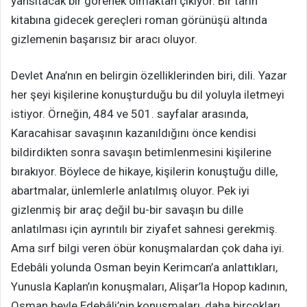
yansıtacak bir görenek olmaktan çıkıyor. Bir tarih
kitabına gidecek gereçleri roman görünüşü altında
gizlemenin başarısız bir aracı oluyor.
Devlet Ana’nın en belirgin özelliklerinden biri, dili. Yazar
her şeyi kişilerine konuşturduğu bu dil yoluyla iletmeyi
istiyor. Örneğin, 484 ve 501. sayfalar arasında,
Karacahisar savaşının kazanıldığını önce kendisi
bildirdikten sonra savaşın betimlenmesini kişilerine
bırakıyor. Böylece de hikaye, kişilerin konuştuğu dille,
abartmalar, ünlemlerle anlatılmış oluyor. Pek iyi
gizlenmiş bir araç değil bu-bir savaşın bu dille
anlatılması için ayrıntılı bir ziyafet sahnesi gerekmiş.
Ama sırf bilgi veren öbür konuşmalardan çok daha iyi.
Edebâli yolunda Osman beyin Kerimcan’a anlattıkları,
Yunusla Kaplan’ın konuşmaları, Alişar’la Hopop kadının,
Osman beyle Edebâli’nin konuşmaları, daha birçokları,