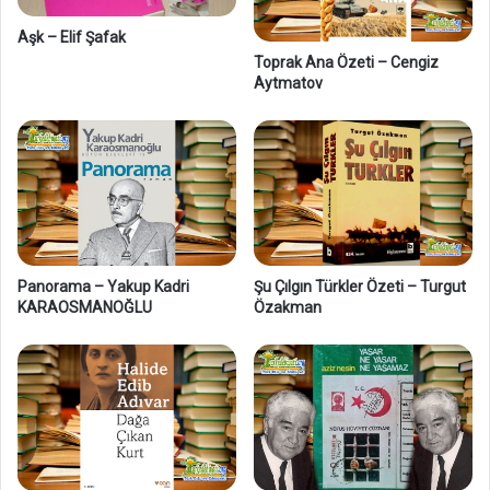
e
Aşk – Elif Şafak
n
E
Toprak Ana Özeti – Cengiz
Aytmatov
ş
r
e
f
Ü
n
a
y
d
Panorama – Yakup Kadri
Şu Çılgın Türkler Özeti – Turgut
ı
KARAOSMANOĞLU
Özakman
n