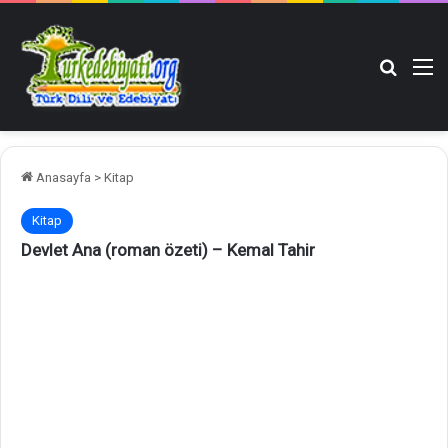
Arama y
M
Anasayfa
>
Kitap
Kitap
Devlet Ana (roman özeti) – Kemal Tahir