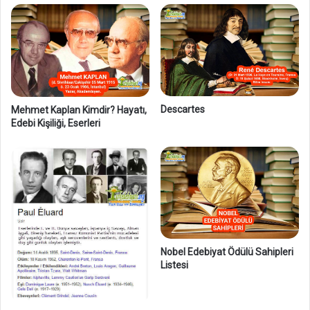
t
a
y
l
ı
Descartes
Mehmet Kaplan Kimdir? Hayatı,
Edebi Kişiliği, Eserleri
Nobel Edebiyat Ödülü Sahipleri
Listesi