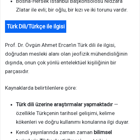
Bosna-Hersek İstanbul Başkonsolosu Nidzara
Zlatar ile evli; bir oğlu, bir kızı ve iki torunu vardır.
Türk Dili/Türkçe ile ilgisi
Prof. Dr. Övgün Ahmet Ercan’ın Türk dili ile ilgisi,
doğrudan mesleki alanı olan jeofizik mühendisliğinin
dışında, onun çok yönlü entelektüel kişiliğinin bir
parçasıdır.
Kaynaklarda belirtilenlere göre:
Türk dili üzerine araştırmalar yapmaktadır
—
özellikle Türkçenin tarihsel gelişimi, kelime
kökenleri ve doğru kullanımı konularına ilgi duyar.
Kendi yayınlarında zaman zaman
bilimsel