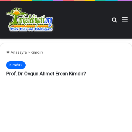
Arama y
M
Anasayfa
>
Kimdir?
Kimdir?
Prof. Dr. Övgün Ahmet Ercan Kimdir?