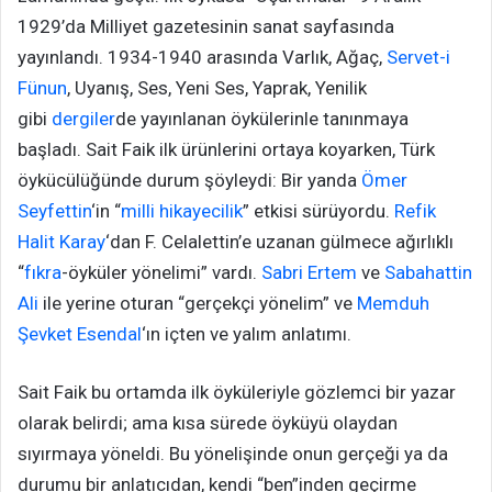
1929’da Milliyet gazetesinin sanat sayfasında
yayınlandı. 1934-1940 arasında Varlık, Ağaç,
Servet-i
Fünun
, Uyanış, Ses, Yeni Ses, Yaprak, Yenilik
gibi
dergiler
de yayınlanan öykülerinle tanınmaya
başladı. Sait Faik ilk ürünlerini ortaya koyarken, Türk
öykücülüğünde durum şöyleydi: Bir yanda
Ömer
Seyfettin
‘in “
milli hikayecilik
” etkisi sürüyordu.
Refik
Halit Karay
‘dan F. Celalettin’e uzanan gülmece ağırlıklı
“
fıkra
-öyküler yönelimi” vardı.
Sabri Ertem
ve
Sabahattin
Ali
ile yerine oturan “gerçekçi yönelim” ve
Memduh
Şevket Esendal
‘ın içten ve yalım anlatımı.
Sait Faik bu ortamda ilk öyküleriyle gözlemci bir yazar
olarak belirdi; ama kısa sürede öyküyü olaydan
sıyırmaya yöneldi. Bu yönelişinde onun gerçeği ya da
durumu bir anlatıcıdan, kendi “ben”inden geçirme