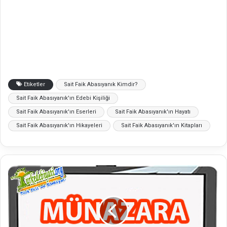
Etiketler
Sait Faik Abasıyanık Kimdir?
Sait Faik Abasıyanık'ın Edebi Kişiliği
Sait Faik Abasıyanık'ın Eserleri
Sait Faik Abasıyanık'ın Hayatı
Sait Faik Abasıyanık'ın Hikayeleri
Sait Faik Abasıyanık'ın Kitapları
M
ü
n
a
z
a