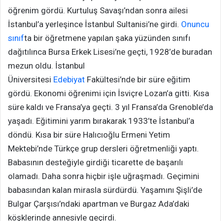
öğrenim gördü. Kurtuluş Savaşı’ndan sonra ailesi
İstanbul’a yerleşince İstanbul Sultanisi’ne girdi.
Onuncu
sınıf
ta bir öğretmene yapılan şaka yüzünden sınıfı
dağıtılınca Bursa Erkek Lisesi’ne geçti, 1928’de buradan
mezun oldu. İstanbul
Üniversitesi
Edebiyat
Fakültesi’nde bir süre eğitim
gördü. Ekonomi öğrenimi için İsviçre Lozan’a gitti. Kısa
süre kaldı ve Fransa’ya geçti. 3 yıl Fransa’da Grenoble’da
yaşadı. Eğitimini yarım bırakarak 1933’te İstanbul’a
döndü. Kısa bir süre Halıcıoğlu Ermeni Yetim
Mektebi’nde Türkçe grup dersleri öğretmenliği yaptı.
Babasının desteğiyle girdiği ticarette de başarılı
olamadı. Daha sonra hiçbir işle uğraşmadı. Geçimini
babasından kalan mirasla sürdürdü. Yaşamını Şişli’de
Bulgar Çarşısı’ndaki apartman ve Burgaz Ada’daki
köşklerinde annesiyle geçirdi.