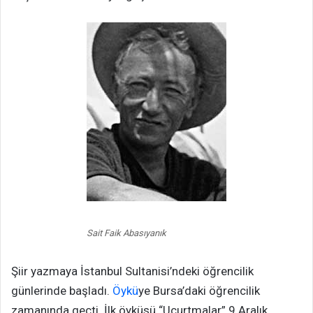
Sait Faik Abasıyanık
Şiir yazmaya İstanbul Sultanisi’ndeki öğrencilik
günlerinde başladı.
Öykü
ye Bursa’daki öğrencilik
zamanında geçti. İlk öyküsü “Uçurtmalar” 9 Aralık