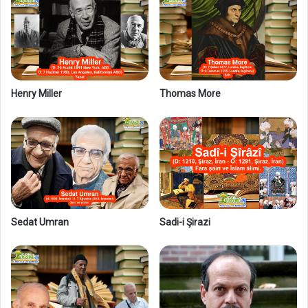
l
i
k
l
e
r
i
Henry Miller
Thomas More
Sedat Umran
Sadi-i Şirazi