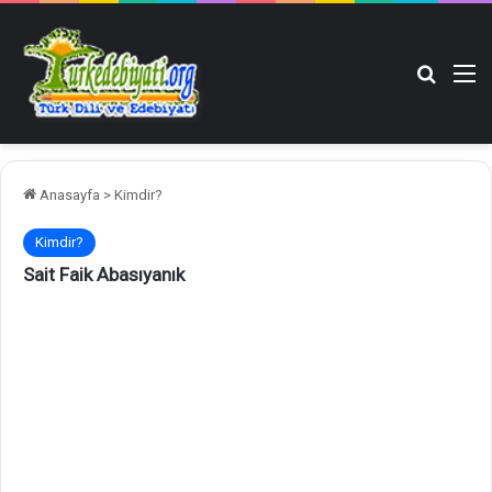
Arama y
M
Anasayfa
>
Kimdir?
Kimdir?
Sait Faik Abasıyanık