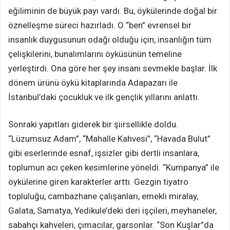
eğiliminin de büyük payı vardı. Bu, öykülerinde doğal bir
öznelleşme süreci hazırladı. O “ben” evrensel bir
insanlık duygusunun odağı olduğu için, insanlığın tüm
çelişkilerini, bunalımlarını öyküsünün temeline
yerleştirdi. Ona göre her şey insanı sevmekle başlar. İlk
dönem ürünü öykü kitaplarında Adapazarı ile
İstanbul’daki çocukluk ve ilk gençlik yıllarını anlattı.
Sonraki yapıtları giderek bir şiirsellikle doldu.
“Lüzumsuz Adam”, “Mahalle Kahvesi”, “Havada Bulut”
gibi eserlerinde esnaf, işsizler gibi dertli insanlara,
toplumun acı çeken kesimlerine yöneldi. “Kumpanya” ile
öykülerine giren karakterler arttı. Gezgin tiyatro
topluluğu, cambazhane çalışanları, emekli miralay,
Galata, Samatya, Yedikule’deki deri işçileri, meyhaneler,
sabahçı kahveleri, çımacılar, garsonlar. “Son Kuşlar”da