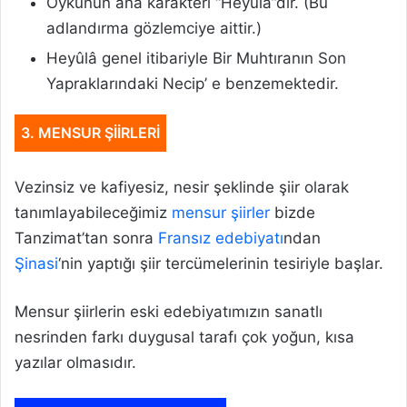
Öykünün ana karakteri “Heyûla”dır. (Bu
adlandırma gözlemciye aittir.)
Heyûlâ genel itibariyle Bir Muhtıranın Son
Yapraklarındaki Necip’ e benzemektedir.
3. MENSUR ŞİİRLERİ
Vezinsiz ve kafiyesiz, nesir şeklinde şiir olarak
tanımlayabileceğimiz
mensur şiirler
bizde
Tanzimat’tan sonra
Fransız edebiyatı
ndan
Şinasi
‘nin yaptığı şiir tercümelerinin tesiriyle başlar.
Mensur şiirlerin eski edebiyatımızın sanatlı
nesrinden farkı duygusal tarafı çok yoğun, kısa
yazılar olmasıdır.