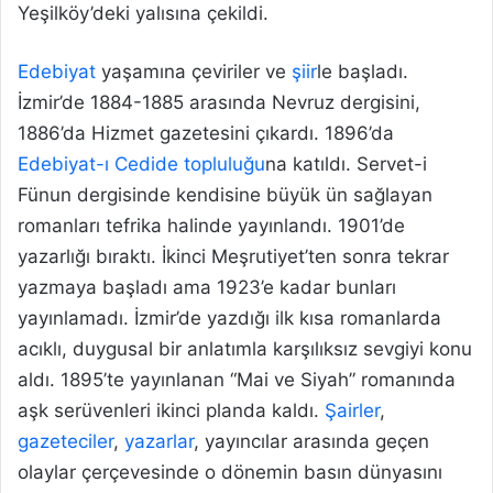
Yeşilköy’deki yalısına çekildi.
Edebiyat
yaşamına çeviriler ve
şiir
le başladı.
İzmir’de 1884-1885 arasında Nevruz dergisini,
1886’da Hizmet gazetesini çıkardı. 1896’da
Edebiyat-ı Cedide topluluğu
na katıldı. Servet-i
Fünun dergisinde kendisine büyük ün sağlayan
romanları tefrika halinde yayınlandı. 1901’de
yazarlığı bıraktı. İkinci Meşrutiyet’ten sonra tekrar
yazmaya başladı ama 1923’e kadar bunları
yayınlamadı. İzmir’de yazdığı ilk kısa romanlarda
acıklı, duygusal bir anlatımla karşılıksız sevgiyi konu
aldı. 1895’te yayınlanan “Mai ve Siyah” romanında
aşk serüvenleri ikinci planda kaldı.
Şairler
,
gazeteciler
,
yazarlar
, yayıncılar arasında geçen
olaylar çerçevesinde o dönemin basın dünyasını