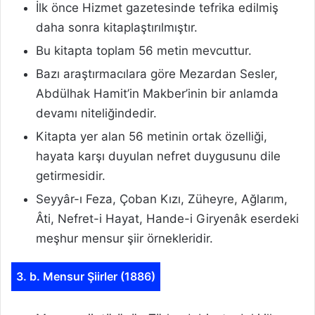
İlk önce Hizmet gazetesinde tefrika edilmiş
daha sonra kitaplaştırılmıştır.
Bu kitapta toplam 56 metin mevcuttur.
Bazı araştırmacılara göre Mezardan Sesler,
Abdülhak Hamit’in Makber’inin bir anlamda
devamı niteliğindedir.
Kitapta yer alan 56 metinin ortak özelliği,
hayata karşı duyulan nefret duygusunu dile
getirmesidir.
Seyyâr-ı Feza, Çoban Kızı, Züheyre, Ağlarım,
Âti, Nefret-i Hayat, Hande-i Giryenâk eserdeki
meşhur mensur şiir örnekleridir.
3. b. Mensur Şiirler (1886)