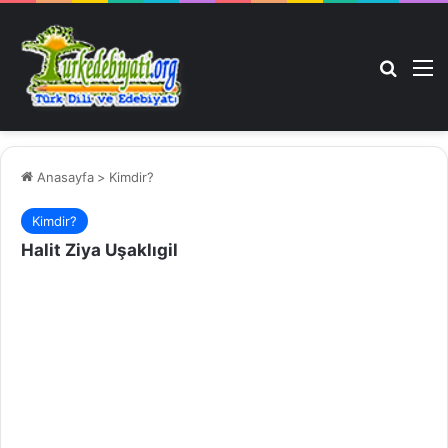
Arama 
M
Anasayfa
>
Kimdir?
Kimdir?
Halit Ziya Uşaklıgil