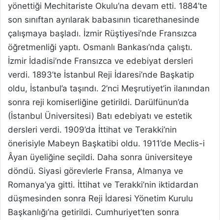
yönettiği Mechitariste Okulu’na devam etti. 1884’te
son sınıftan ayrılarak babasının ticarethanesinde
çalışmaya başladı. İzmir Rüştiyesi’nde Fransızca
öğretmenliği yaptı. Osmanlı Bankası’nda çalıştı.
İzmir İdadisi’nde Fransızca ve edebiyat dersleri
verdi. 1893’te İstanbul Reji İdaresi’nde Başkatip
oldu, İstanbul’a taşındı. 2’nci Meşrutiyet’in ilanından
sonra reji komiserliğine getirildi. Darülfünun’da
(İstanbul Üniversitesi) Batı edebiyatı ve estetik
dersleri verdi. 1909’da İttihat ve Terakki’nin
önerisiyle Mabeyn Başkatibi oldu. 1911’de Meclis-i
Âyan üyeliğine seçildi. Daha sonra üniversiteye
döndü. Siyasi görevlerle Fransa, Almanya ve
Romanya’ya gitti. İttihat ve Terakki’nin iktidardan
düşmesinden sonra Reji İdaresi Yönetim Kurulu
Başkanlığı’na getirildi. Cumhuriyet’ten sonra