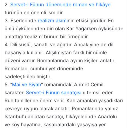
2.
Servet-i Fünun döneminde roman ve hikâye
türünün en önemli ismidir.
3. Eserlerinde
realizm akımı
nın etkisi görülür. En
ünlü öykülerinden biri olan Kar Yağarken öyküsünde
anlattığı ‘realizm’ bunun bir örneğidir.
4. Dili süslü, sanatlı ve ağırdır. Ancak yine de dili
başarıyla kullanır. Alışılmıştan farklı bir cümle
düzeni vardır. Romanlarında aydın kişileri anlatır.
Romanları, cumhuriyet döneminde
sadeleştirilebilmiştir.
5. “
Mai ve Siyah
” romanındaki Ahmet Cemil
karakteri
Servet-i Fünun sanatçısı
nı temsil eder.
Ruh tahlillerine önem verir. Kahramanları yaşadıkları
çevreye uygun olarak anlatır. Romanlarında yalnız
İstanbul’u anlatan sanatçı, hikâyelerinde Anadolu
ve köy hayatına, kasabalardaki yaşayışa yer