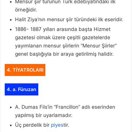
Mensur şiir türünün Türk edebiyatındaki ilk
örneğidir.
Halit Ziya’nın mensur şiir türündeki ilk eseridir.
1886- 1887 yılları arasında başta Hizmet
gazetesi olmak üzere çeşitli gazetelerde
yayımlanan mensur şiirlerin “Mensur Şiirler”
genel başlığıyla bir araya getirilmiş halidir.
4. TİYATROLARI
4. a. Füruzan
A. Dumas Fils’in “Francillon” adlı eserinden
yapılmış bir uyarlamadır.
Üç perdelik bir
piyes
tir.