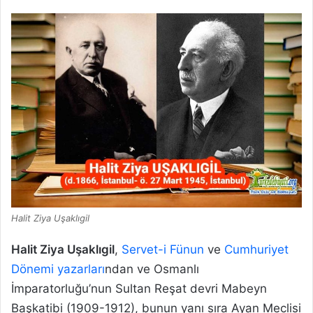
Halit Ziya Uşaklıgil
Halit Ziya Uşaklıgil
,
Servet-i Fünun
ve
Cumhuriyet
Dönemi yazarları
ndan ve Osmanlı
İmparatorluğu’nun Sultan Reşat devri Mabeyn
Başkatibi (1909-1912), bunun yanı sıra Ayan Meclisi