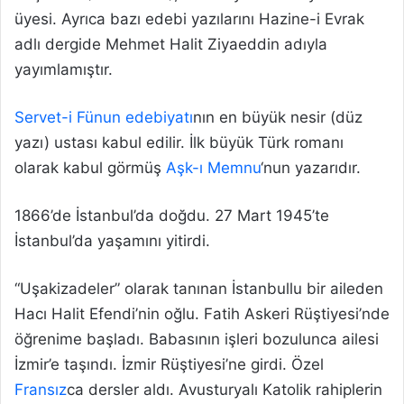
üyesi. Ayrıca bazı edebi yazılarını Hazine-i Evrak
adlı dergide Mehmet Halit Ziyaeddin adıyla
yayımlamıştır.
Servet-i Fünun edebiyatı
nın en büyük nesir (düz
yazı) ustası kabul edilir. İlk büyük Türk romanı
olarak kabul görmüş
Aşk-ı Memnu
‘nun yazarıdır.
1866’de İstanbul’da doğdu. 27 Mart 1945’te
İstanbul’da yaşamını yitirdi.
“Uşakizadeler” olarak tanınan İstanbullu bir aileden
Hacı Halit Efendi’nin oğlu. Fatih Askeri Rüştiyesi’nde
öğrenime başladı. Babasının işleri bozulunca ailesi
İzmir’e taşındı. İzmir Rüştiyesi’ne girdi. Özel
Fransız
ca dersler aldı. Avusturyalı Katolik rahiplerin