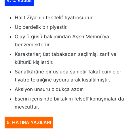
4. c. Kabus
Halit Ziya’nın tek telif tiyatrosudur.
Üç perdelik bir piyestir.
Olay örgüsü bakımından Aşk-ı Memnû’ya
benzemektedir.
Karakterler; üst tabakadan seçilmiş, zarif ve
kültürlü kişilerdir.
Sanatkârâne bir üsluba sahiptir fakat cümleler
tiyatro tekniğine uydurularak kısaltılmıştır.
Aksiyon unsuru oldukça azdır.
Eserin içerisinde birtakım felsefî konuşmalar da
mevcuttur.
5. HATIRA YAZILARI