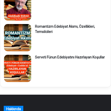
Romantizm Edebiyat Akımı, Özellikleri,
Temsilcileri
Serveti Fünun Edebiyatını Hazırlayan Koşullar
Hakkında