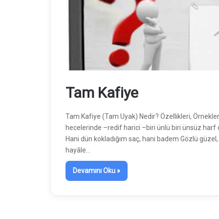
Tam Kafiye
Tam Kafiye (Tam Uyak) Nedir? Özellikleri, Örnekle
hecelerinde –redif harici –biri ünlü biri ünsüz har
Hani dün kokladığım saç, hani badem Gözlü güzel, 
hayâle…
Devamını Oku »