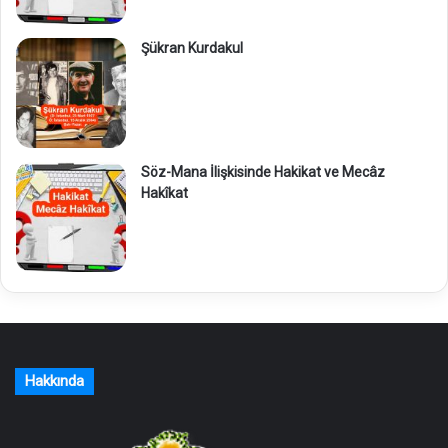
Şükran Kurdakul
Söz-Mana İlişkisinde Hakikat ve Mecâz
Hakîkat
Hakkında