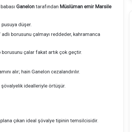
y babası
Ganelon
tarafından
Müslüman emir Marsile
i pusuya düşer.
t” adlı borusunu çalmayı reddeder, kahramanca
 borusunu çalar fakat artık çok geçtir.
ını alır; hain Ganelon cezalandırılır.
şövalyelik idealleriyle örtüşür.
plana çıkan ideal şövalye tipinin temsilcisidir.