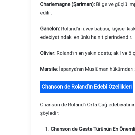
Charlemagne (Şarlman):
Bilge ve güçlü imp
edilir.
Ganelon:
Roland’ın üvey babası; kişisel kıs
edebiyatındaki en ünlü hain tiplerindendir.
Olivier:
Roland’ın en yakın dostu; akıl ve ö
Marsile:
İspanya’nın Müslüman hükümdarı; R
Chanson de Roland’ın Edebî Özellikleri
Chanson de Roland’ı Orta Çağ edebiyatının b
şöyledir:
Chanson de Geste Türünün En Önemli