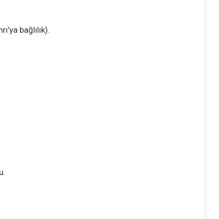
ı’ya bağlılık).
u.