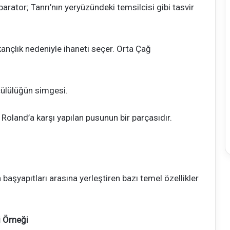
arator; Tanrı’nın yeryüzündeki temsilcisi gibi tasvir
kançlık nedeniyle ihaneti seçer. Orta Çağ
lçülülüğün simgesi.
oland’a karşı yapılan pusunun bir parçasıdır.
aşyapıtları arasına yerleştiren bazı temel özellikler
 Örneği