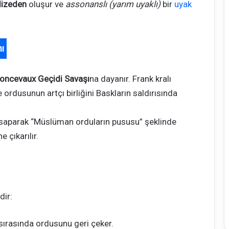
dizeden
oluşur ve
assonanslı (yarım uyaklı)
bir
uyak
nı
Roncevaux Geçidi Savaşı
na dayanır. Frank kralı
 ordusunun artçı birliğini Baskların saldırısında
en saparak “Müslüman orduların pususu” şeklinde
e çıkarılır.
dir:
ırasında ordusunu geri çeker.