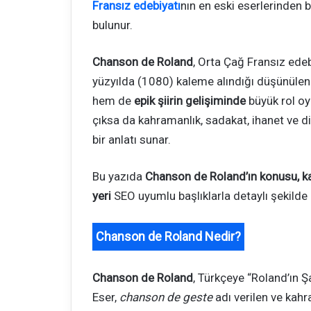
Fransız edebiyatı
nın en eski eserlerinden b
bulunur.
Chanson de Roland
, Orta Çağ Fransız edeb
yüzyılda (1080) kaleme alındığı düşünülen
hem de
epik şiirin gelişiminde
büyük rol oy
çıksa da kahramanlık, sadakat, ihanet ve d
bir anlatı sunar.
Bu yazıda
Chanson de Roland’ın konusu, kar
yeri
SEO uyumlu başlıklarla detaylı şekilde 
Chanson de Roland Nedir?
Chanson de Roland
, Türkçeye “Roland’ın Şa
Eser,
chanson de geste
adı verilen ve kahr