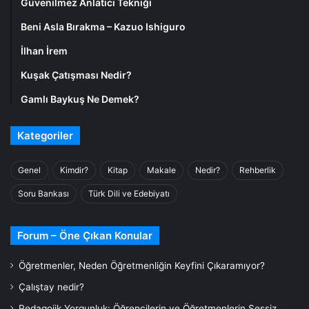
Güvenilmez Anlatıcı Tekniği
Beni Asla Bırakma – Kazuo Ishiguro
İlhan İrem
Kuşak Çatışması Nedir?
Gamlı Baykuş Ne Demek?
Kategoriler
Genel
Kimdir?
Kitap
Makale
Nedir?
Rehberlik
Soru Bankası
Türk Dili ve Edebiyatı
Forum – Öne Çıkan Konular
Öğretmenler, Neden Öğretmenliğin Keyfini Çıkaramıyor?
Çalıştay nedir?
Pedagojik Yorgunluk: Öğrencilerin ve Öğretmenlerin Sessiz