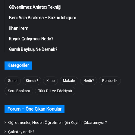
Güvenilmez Anlatıcı Tekniği
Beni Asla Bırakma – Kazuo Ishiguro
İlhan İrem
Kuşak Çatışması Nedir?
Gamlı Baykuş Ne Demek?
Kategoriler
Genel
Kimdir?
Kitap
Makale
Nedir?
Rehberlik
Soru Bankası
Türk Dili ve Edebiyatı
Forum – Öne Çıkan Konular
Öğretmenler, Neden Öğretmenliğin Keyfini Çıkaramıyor?
Çalıştay nedir?