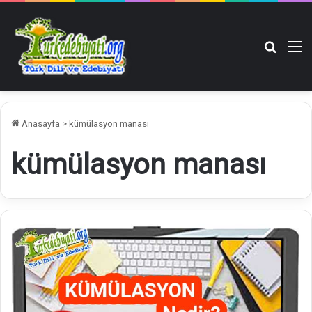
Arama y
M
Anasayfa
>
kümülasyon manası
kümülasyon manası