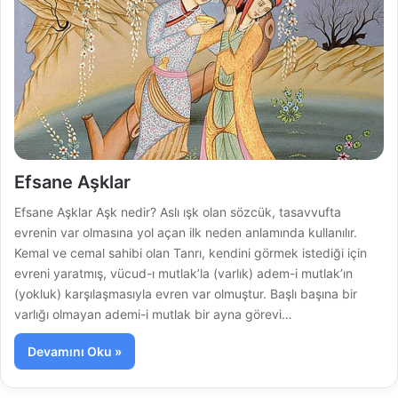
Efsane Aşklar
Efsane Aşklar Aşk nedir? Aslı ışk olan sözcük, tasavvufta
evrenin var olmasına yol açan ilk neden anlamında kullanılır.
Kemal ve cemal sahibi olan Tanrı, kendini gör­mek istediği için
evreni yaratmış, vücud-ı mut­lak’la (varlık) adem-i mutlak’ın
(yokluk) karşı­laşmasıyla evren var olmuştur. Başlı başına bir
varlığı olmayan ademi-i mutlak bir ay­na görevi…
Devamını Oku »