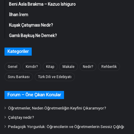
Beni Asla Bırakma – Kazuo Ishiguro
İlhan İrem
Kuşak Çatışması Nedir?
Gamlı Baykuş Ne Demek?
Kategoriler
Genel
Kimdir?
Kitap
Makale
Nedir?
Rehberlik
Soru Bankası
Türk Dili ve Edebiyatı
Forum – Öne Çıkan Konular
Öğretmenler, Neden Öğretmenliğin Keyfini Çıkaramıyor?
Çalıştay nedir?
Pedagojik Yorgunluk: Öğrencilerin ve Öğretmenlerin Sessiz Çığlığı