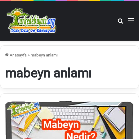
Arama y
M
Anasayfa
>
mabeyn anlamı
mabeyn anlamı