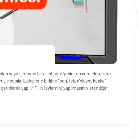
an veya olmayan bir dileği, isteği bildiren cümlelere istek
yle yapılır; bu kiplerle birlikte “bari, tek, n’olaydı, keşke”
ki getirilerek yapılır. Fiilin (eylemin) yapılmasının istendiğini