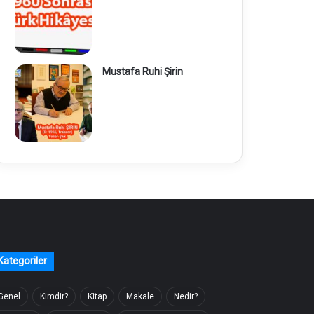
Mustafa Ruhi Şirin
Kategoriler
Genel
Kimdir?
Kitap
Makale
Nedir?