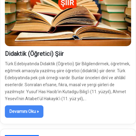
Didaktik (Öğretici) Şiir
Türk Edebiyatında Didaktik (Öğretici) Şiir Bilgilendirmek, öğretmek,
eğitmek amacıyla yazılmış şiire öğretici (didaktik) şiir denir. Türk
Edebiyatında pek çok örneği vardır. Bunlar önceleri dinî ve ahlâkî
eserlerdir. Sonraları efsane, fıkra, masal ve yergi şiirleri de
yazılmıştır. Yusuf Has Hacib’in Kutadgu Bilig‘i (11. yüzyıl), Ahmet
Yesevî’nin Atabet’ül Hakayık‘ı (11. yüz yıl),…
Devamını Oku »