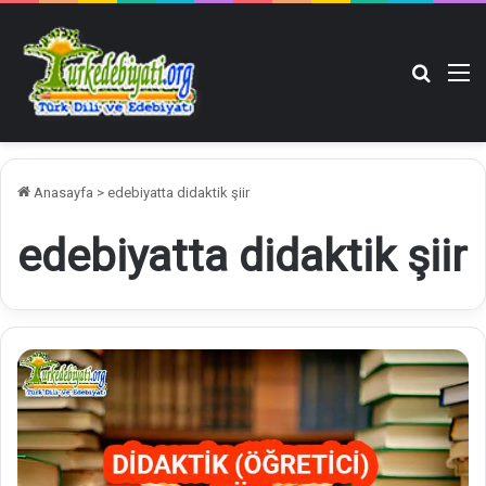
Arama y
M
Anasayfa
>
edebiyatta didaktik şiir
edebiyatta didaktik şiir