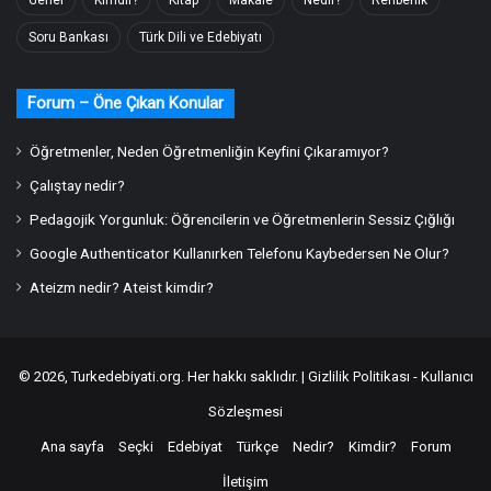
Genel
Kimdir?
Kitap
Makale
Nedir?
Rehberlik
Soru Bankası
Türk Dili ve Edebiyatı
Forum – Öne Çıkan Konular
Öğretmenler, Neden Öğretmenliğin Keyfini Çıkaramıyor?
Çalıştay nedir?
Pedagojik Yorgunluk: Öğrencilerin ve Öğretmenlerin Sessiz Çığlığı
Google Authenticator Kullanırken Telefonu Kaybedersen Ne Olur?
Ateizm nedir? Ateist kimdir?
© 2026,
Turkedebiyati.org
. Her hakkı saklıdır. |
Gizlilik Politikası - Kullanıcı
Sözleşmesi
Ana sayfa
Seçki
Edebiyat
Türkçe
Nedir?
Kimdir?
Forum
İletişim