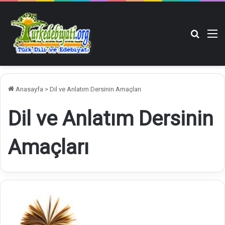
Arama y
M
Anasayfa
>
Dil ve Anlatım Dersinin Amaçları
Dil ve Anlatım Dersinin
Amaçları