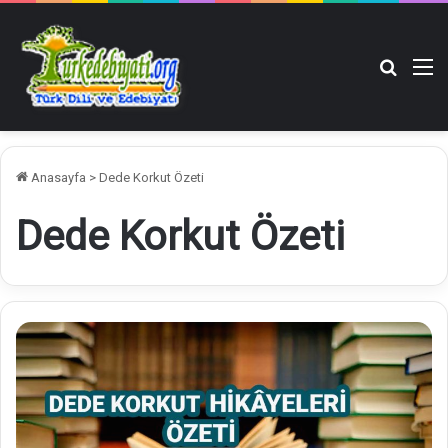
Arama y
M
Anasayfa
>
Dede Korkut Özeti
Dede Korkut Özeti