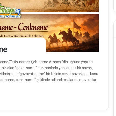
me
me/Fetih-name/ Şeh-name Arapça “din uğruna yapılan
miş olan “gaza-name” düşmanlarla yapılan tek bir savaşı,
lmiş olan “gazavat-name” bir kişinin çeşitli savaşlarını konu
 cihad-name, cenk-name” şeklinde adlandırmalar da mevcuttur.