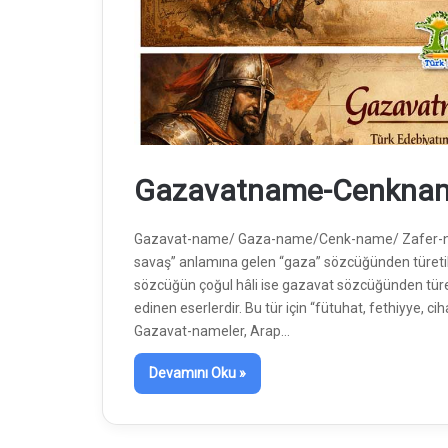
Gazavatname-Cenkna
Gazavat-name/ Gaza-name/Cenk-name/ Zafer-na
savaş” anlamına gelen “gaza” sözcüğünden türetil
sözcüğün çoğul hâli ise gazavat sözcüğünden türeti
edinen eserlerdir. Bu tür için “fütuhat, fethiyye,
Gazavat-nameler, Arap…
Devamını Oku »