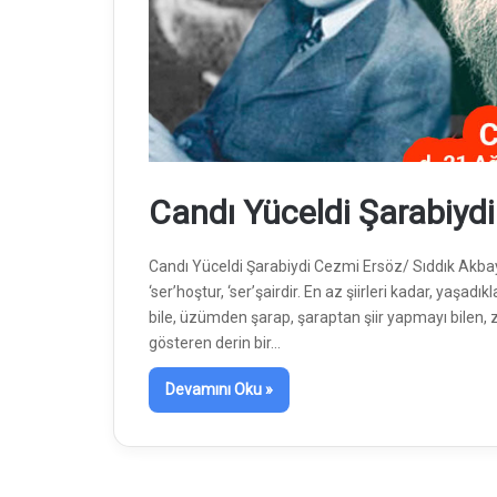
Candı Yüceldi Şarabiydi
Candı Yüceldi Şarabiydi Cezmi Ersöz/ Sıddık Akbayır
‘ser’hoştur, ‘ser’şairdir. En az şiirleri kadar, yaşad
bile, üzümden şarap, şaraptan şiir yapmayı bilen, z
gösteren derin bir…
Devamını Oku »