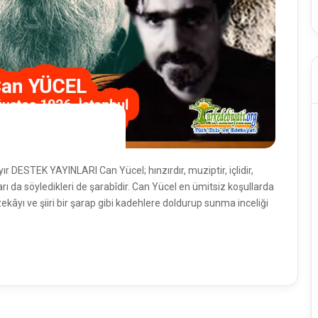
 DESTEK YAYINLARI Can Yücel; hınzırdır, muziptir, içlidir,
ıkları da söyledikleri de şarabîdir. Can Yücel en ümitsiz koşullarda
ekâyı ve şiiri bir şarap gibi kadehlere doldurup sunma inceliği