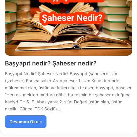
Başyapıt nedir? Şaheser nedir?
Başyapıt Nedir? Şaheser Nedir? Başyapıt (şaheser): isim
(şa:heser) Farsça şah + Arapça eser 1. isim Kendi türünde
mükemmel olan, üstün ve kalıcı nitelikte eser, başyapıt, başeser
“Herkes, mektep müdürü dâhil, bu resmin bir şaheser olduğuna
kaniydi.” – S. F. Abasıyanık 2. sıfat Değeri üstün olan, üstün
nitelikli Güncel TDK Sözlük…
Devamını Oku »