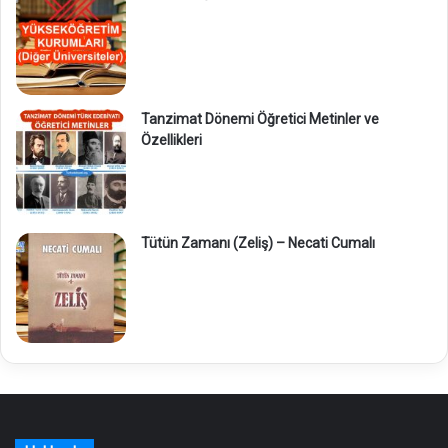
Tanzimat Dönemi Öğretici Metinler ve
Özellikleri
Tütün Zamanı (Zeliş) – Necati Cumalı