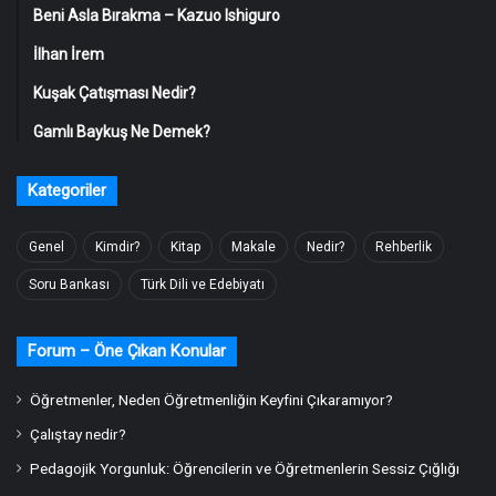
Beni Asla Bırakma – Kazuo Ishiguro
İlhan İrem
Kuşak Çatışması Nedir?
Gamlı Baykuş Ne Demek?
Kategoriler
Genel
Kimdir?
Kitap
Makale
Nedir?
Rehberlik
Soru Bankası
Türk Dili ve Edebiyatı
Forum – Öne Çıkan Konular
Öğretmenler, Neden Öğretmenliğin Keyfini Çıkaramıyor?
Çalıştay nedir?
Pedagojik Yorgunluk: Öğrencilerin ve Öğretmenlerin Sessiz Çığlığı