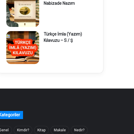
Nabizade Nazım
Türkçe İmla (Yazım)
Kılavuzu – S / Ş
Kategoriler
Genel
Kimdir?
Kitap
Makale
Nedir?