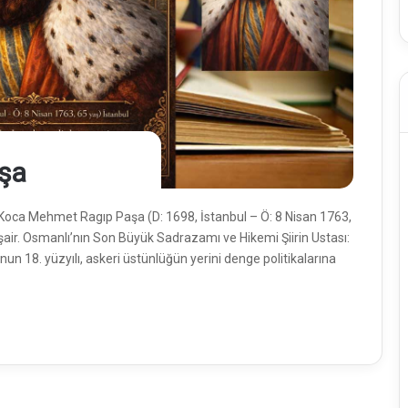
şa
Koca Mehmet Ragıp Paşa (D: 1698, İstanbul – Ö: 8 Nisan 1763,
şair. Osmanlı’nın Son Büyük Sadrazamı ve Hikemi Şiirin Ustası:
18. yüzyılı, askeri üstünlüğün yerini denge politikalarına