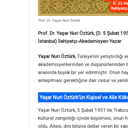
Prof. Dr. Yaşar Nuri Öztürk
Prof. Dr. Yaşar Nuri Öztürk, (D: 5 Şubat 
İstanbul) İlahiyatçı-Akademisyen-Yazar
Yaşar Nuri Öztürk
, Türkiye’nin yetiştirdiği
akademisyenlerinden ve düşünürlerinden b
arasında büyük bir yer edinmiştir. Onun haya
anlaşılması gerektiğine dair cesur ve yenilik
Yaşar Nuri Öztürk’ün Kişisel ve Aile Kök
Yaşar Nuri Öztürk, 5 Şubat 1951’de Trabzo
kültürel zenginliği içinde büyümesi, onun 
oldu. Ailesi, dini bilgiye değer veren bir y