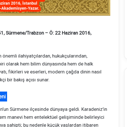
1951, Sürmene/Trabzon – Ö: 22 Haziran 2016,
 en önemli ilahiyatçılardan, hukukçularından,
iri olarak hem bilim dünyasında hem de halk
tı, fikirleri ve eserleri, modern çağda dinin nasıl
çi bir bakış açısı sunar.
eni
n’un Sürmene ilçesinde dünyaya geldi. Karadeniz’in
hem manevi hem entelektüel gelişiminde belirleyici
apıya sahipti; bu nedenle küçük yaşlardan itibaren