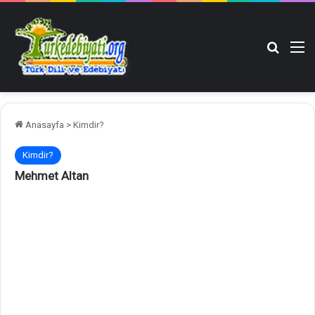
Arama y
M
Anasayfa
>
Kimdir?
Kimdir?
Mehmet Altan