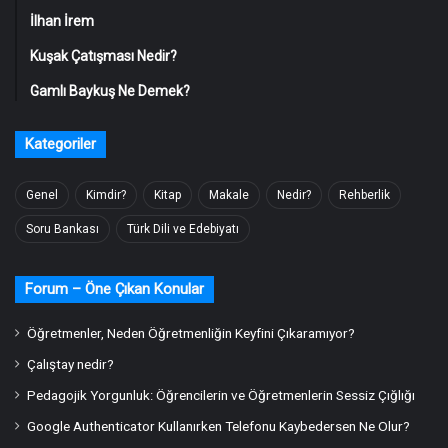
İlhan İrem
Kuşak Çatışması Nedir?
Gamlı Baykuş Ne Demek?
Kategoriler
Genel
Kimdir?
Kitap
Makale
Nedir?
Rehberlik
Soru Bankası
Türk Dili ve Edebiyatı
Forum – Öne Çıkan Konular
Öğretmenler, Neden Öğretmenliğin Keyfini Çıkaramıyor?
Çalıştay nedir?
Pedagojik Yorgunluk: Öğrencilerin ve Öğretmenlerin Sessiz Çığlığı
Google Authenticator Kullanırken Telefonu Kaybedersen Ne Olur?