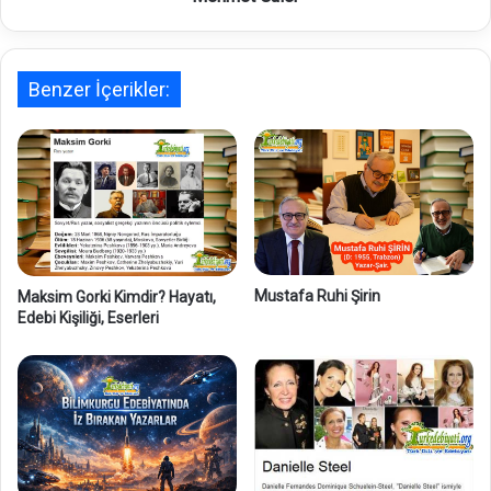
r
Benzer İçerikler:
Mustafa Ruhi Şirin
Maksim Gorki Kimdir? Hayatı,
Edebi Kişiliği, Eserleri