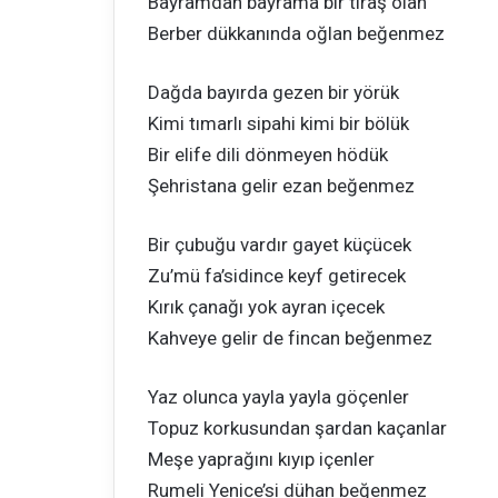
Bayramdan bayrama bir tıraş olan
Berber dükkanında oğlan beğenmez
Dağda bayırda gezen bir yörük
Kimi tımarlı sipahi kimi bir bölük
Bir elife dili dönmeyen hödük
Şehristana gelir ezan beğenmez
Bir çubuğu vardır gayet küçücek
Zu’mü fa’sidince keyf getirecek
Kırık çanağı yok ayran içecek
Kahveye gelir de fincan beğenmez
Yaz olunca yayla yayla göçenler
Topuz korkusundan şardan kaçanlar
Meşe yaprağını kıyıp içenler
Rumeli Yenice’si dühan beğenmez