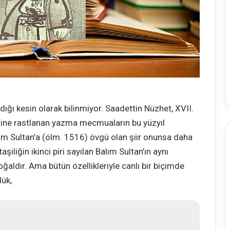
ığı kesin olarak bilinmiyor. Saadettin Nüzhet, XVII.
erine rastlanan yazma mecmuaların bu yüzyıl
ım Sultan’a (ölm. 1516) övgü olan şiir onunsa daha
aşiliğin ikinci piri sayılan Balım Sultan’ın aynı
oğaldır. Ama bütün özellikleriyle canlı bir biçimde
lük,