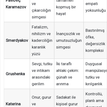
Pavloviç
tamamen
ve
empati
Karamazov
kopmuş bir
çıkarcılığın
yoksunluğu
hayat
simgesi
Fatalizm,
Bastırılmış
nihilizm ve
İnançsızlık ve
öfke,
Smerdyakov
kaderciliğin
umutsuzluğun
değersizlik
karanlık
simgesi
kompleksi
yüzü
Sevgi, tutku
İki taraflı
Duygusal
ve intikam
ahlaki çekim:
manipülasy
Grushenka
arasındaki
günah ve
tutku ve
gerilim
arınma
kırılganlık
Kontrollü,
Onur, gurur
Sadakat ile
planlı ama
Katerina
ve
kişisel gurur