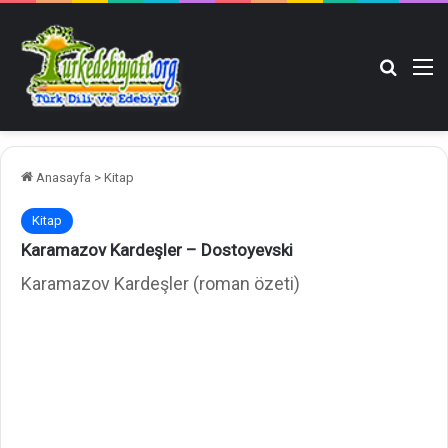
Arama y
M
Anasayfa
>
Kitap
Kitap
Karamazov Kardeşler – Dostoyevski
Karamazov Kardeşler (roman özeti)