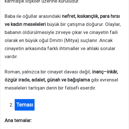
karmaşık ilişkiler üzerine kuruludur.
Baba ile oğullar arasındaki
nefret, kıskançlık, para hırsı
ve kadın meseleleri
büyük bir çatışma doğurur. Olaylar,
babanın öldürülmesiyle zirveye çıkar ve cinayetin faili
olarak en büyük oğul Dmitri (Mitya) suçlanır. Ancak
cinayetin arkasında farklı ihtimaller ve ahlaki sorular
vardır.
Roman, yalnızca bir cinayet davası değil;
inanç–inkâr,
özgür irade, adalet, günah ve bağışlama
gibi evrensel
meseleleri tartışan derin bir felsefi eserdir.
Teması
Ana temalar: