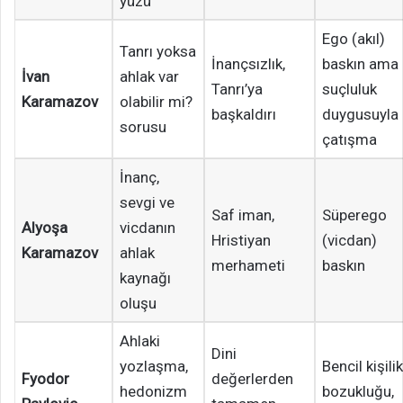
yüzü
Ego (akıl)
Tanrı yoksa
İnançsızlık,
baskın ama
İvan
ahlak var
Tanrı’ya
suçluluk
Karamazov
olabilir mi?
başkaldırı
duygusuyla
sorusu
çatışma
İnanç,
sevgi ve
Saf iman,
Süperego
Alyoşa
vicdanın
Hristiyan
(vicdan)
Karamazov
ahlak
merhameti
baskın
kaynağı
oluşu
Ahlaki
Dini
yozlaşma,
Bencil kişilik
Fyodor
değerlerden
hedonizm
bozukluğu,