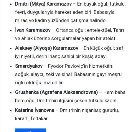
Dmitri (Mitya) Karamazov
– En büyük oğul; tutkulu,
fevri, duygularıyla hareket eden biri. Babasıyla
miras ve kadın yüzünden çatışma halinde.
İvan Karamazov
– Ortanca oğul; entelektüel, Tanrı
ve ahlak üzerine sorgulamalar yapan bir ateist.
Aleksey (Alyoşa) Karamazov
– En küçük oğul; saf,
iyi niyetli, derin inanç sahibi bir keşiş adayı.
Smerdyakov
– Fyodor Pavloviç’in hizmetkârı;
soğuk, alaycı, zeki ve sinsi. Babasının gayrimeşru
oğlu olduğu ima edilir.
Grushenka (Agrafena Aleksandrovna)
– Hem baba
hem oğul Dmitri’nin ilgisini çeken tutkulu kadın.
Katerina İvanovna
– Dmitri’nin nişanlısı; gururlu,
kararlı, fedakâr.