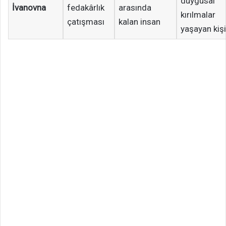
duygusal
İvanovna
fedakârlık
arasında
kırılmalar
çatışması
kalan insan
yaşayan kişi