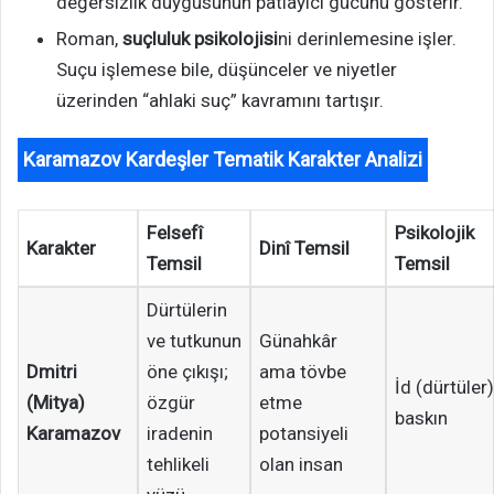
değersizlik duygusunun patlayıcı gücünü gösterir.
Roman,
suçluluk psikolojisi
ni derinlemesine işler.
Suçu işlemese bile, düşünceler ve niyetler
üzerinden “ahlaki suç” kavramını tartışır.
Karamazov Kardeşler Tematik Karakter Analizi
Felsefî
Psikolojik
Karakter
Dinî Temsil
Temsil
Temsil
Dürtülerin
ve tutkunun
Günahkâr
Dmitri
öne çıkışı;
ama tövbe
İd (dürtüler)
(Mitya)
özgür
etme
baskın
Karamazov
iradenin
potansiyeli
tehlikeli
olan insan