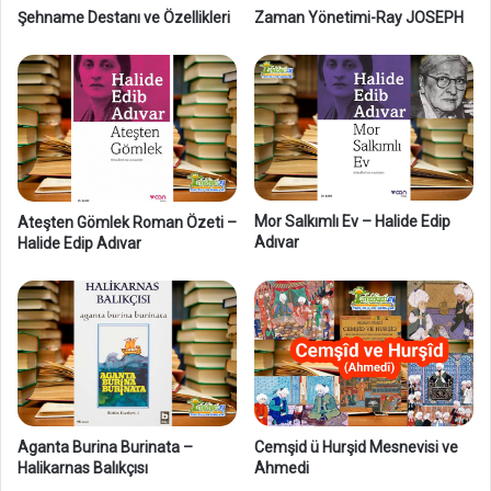
r
m
Şehname Destanı ve Özellikleri
Zaman Yönetimi-Ray JOSEPH
k
a
a
k
z
a
n
ı
y
o
Mor Salkımlı Ev – Halide Edip
r
Ateşten Gömlek Roman Özeti –
Adıvar
Halide Edip Adıvar
?
Aganta Burina Burinata –
Cemşid ü Hurşid Mesnevisi ve
Halikarnas Balıkçısı
Ahmedi