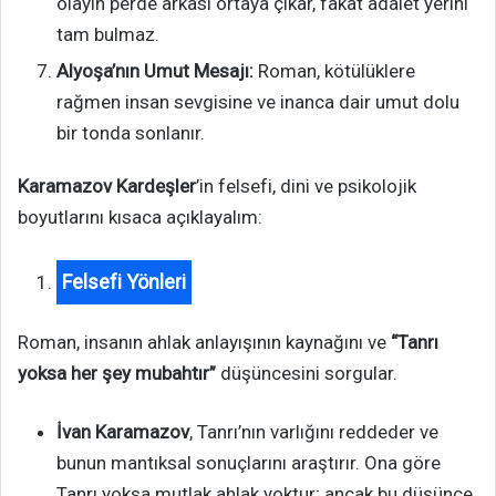
olayın perde arkası ortaya çıkar, fakat adalet yerini
tam bulmaz.
Alyoşa’nın Umut Mesajı:
Roman, kötülüklere
rağmen insan sevgisine ve inanca dair umut dolu
bir tonda sonlanır.
Karamazov Kardeşler
’in felsefi, dini ve psikolojik
boyutlarını kısaca açıklayalım:
Felsefi Yönleri
Roman, insanın ahlak anlayışının kaynağını ve
“Tanrı
yoksa her şey mubahtır”
düşüncesini sorgular.
İvan Karamazov
, Tanrı’nın varlığını reddeder ve
bunun mantıksal sonuçlarını araştırır. Ona göre
Tanrı yoksa mutlak ahlak yoktur; ancak bu düşünce