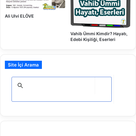
r
i
i
ğ
i
Ali Ulvi ELÖVE
,
E
Vahib Ümmi Kimdir? Hayatı,
s
Edebi Kişiliği, Eserleri
e
r
l
e
Site İçi Arama
r
i