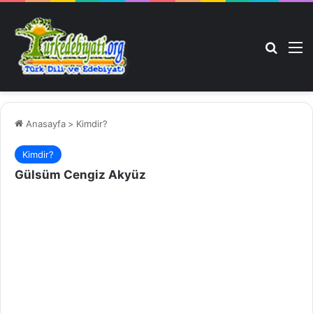
Arama 
M
Anasayfa
>
Kimdir?
Kimdir?
Gülsüm Cengiz Akyüz