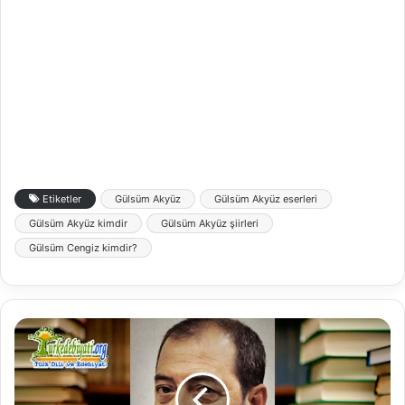
Etiketler
Gülsüm Akyüz
Gülsüm Akyüz eserleri
Gülsüm Akyüz kimdir
Gülsüm Akyüz şiirleri
Gülsüm Cengiz kimdir?
T
u
r
g
a