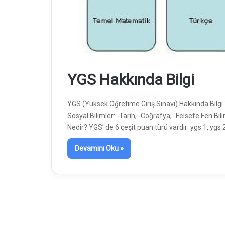
YGS Hakkında Bilgi
YGS (Yüksek Öğretime Giriş Sınavı) Hakkında Bilg
Sosyal Bilimler: -Tarih, -Coğrafya, -Felsefe Fe
Nedir? YGS’ de 6 çeşit puan türü vardır: ygs 1, ygs
Devamını Oku »