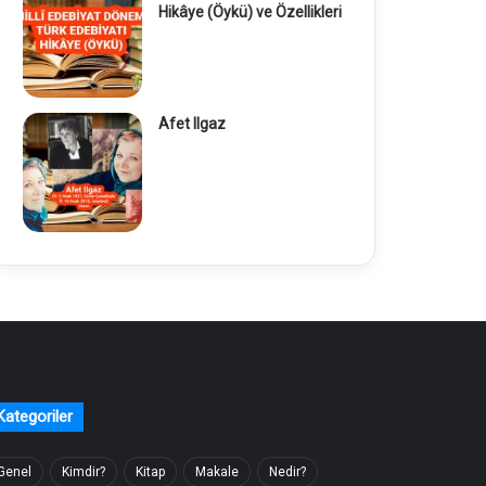
Hikâye (Öykü) ve Özellikleri
Afet Ilgaz
Kategoriler
Genel
Kimdir?
Kitap
Makale
Nedir?