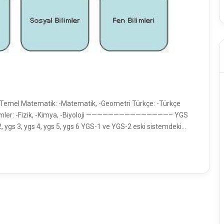
i Temel Matematik: -Matematik, -Geometri Türkçe: -Türkçe
n Bilimler: -Fizik, -Kimya, -Biyoloji ———————————————– YGS
 2, ygs 3, ygs 4, ygs 5, ygs 6 YGS-1 ve YGS-2 eski sistemdeki…