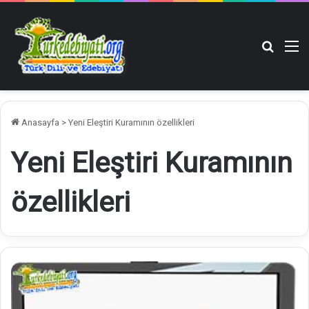
Arama y
M
Anasayfa
>
Yeni Eleştiri Kuramının özellikleri
Yeni Eleştiri Kuramının
özellikleri