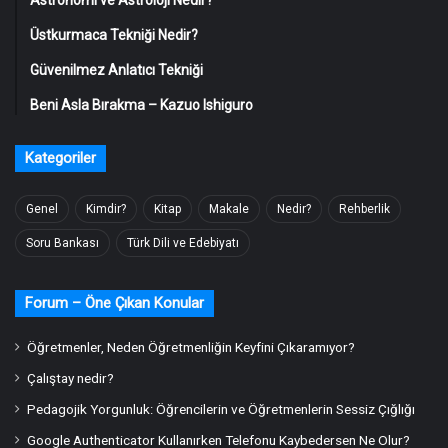
Üstkurmaca Tekniği Nedir?
Güvenilmez Anlatıcı Tekniği
Beni Asla Bırakma – Kazuo Ishiguro
Kategoriler
Genel
Kimdir?
Kitap
Makale
Nedir?
Rehberlik
Soru Bankası
Türk Dili ve Edebiyatı
Forum – Öne Çıkan Konular
Öğretmenler, Neden Öğretmenliğin Keyfini Çıkaramıyor?
Çalıştay nedir?
Pedagojik Yorgunluk: Öğrencilerin ve Öğretmenlerin Sessiz Çığlığı
Google Authenticator Kullanırken Telefonu Kaybedersen Ne Olur?