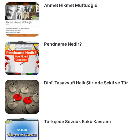
Ahmet Hikmet Müftüoğlu
Pendname Nedir?
Dinî-Tasavvufî Halk Şiirinde Şekil ve Tür
Türkçede Sözcük Kökü Kavramı