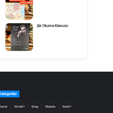
Şiir Okuma Kılavuzu
Kategoriler
Genel
Kimdir?
Kitap
Makale
Nedir?