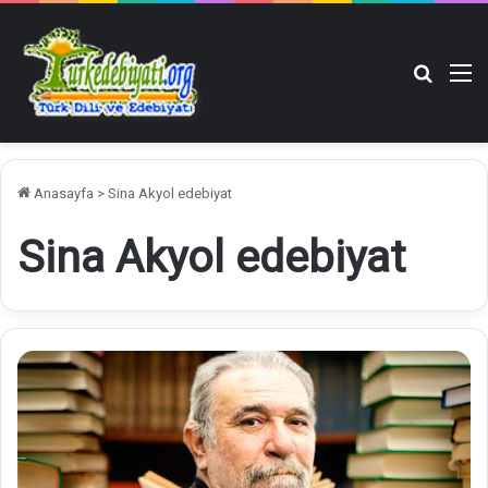
Arama y
M
Anasayfa
>
Sina Akyol edebiyat
Sina Akyol edebiyat