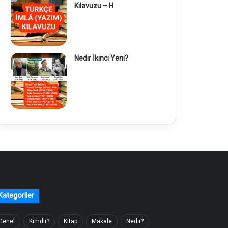
Kılavuzu – H
Nedir İkinci Yeni?
Kategoriler
Genel
Kimdir?
Kitap
Makale
Nedir?