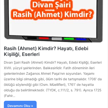
Rasih (Ahmet) Kimdir? Hayatı, Edebi
Kişiliği, Eserleri
Divan Şairi Rasih (Ahmet) Kimdir? Hayatı, Edebi Kişiliği, Eserleri
XVIII. yüzyıl şairlerinden. Balıkesirlidir. Fatih döneminin ileri
gelenlerinden Zağanos Ahmet Paşa’nın soyundan. Yaşamı
üzerine bilgi olma­dığı gibi, ölüm tarihi de tartışmalıdır. 1706′ da
öldüğü söylendiği gibi (Osm. Müellifleri), 1761′ de hayatta
olduğu da belirtilmektedir. (TYDK, c.111/2, s. 791). Ayrıca 1725
(Fahir…
Devamını Oku »